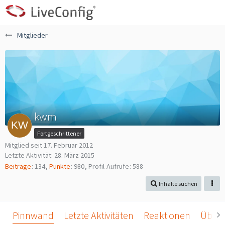
Mitglieder
kwm
Fortgeschrittener
Mitglied seit 17. Februar 2012
Letzte Aktivität:
28. März 2015
Beiträge
134
Punkte
980
Profil-Aufrufe
588
Inhalte suchen
Pinnwand
Letzte Aktivitäten
Reaktionen
Über 