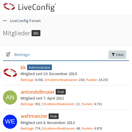
LiveConfig Forum
Mitglieder
882
Beiträge
Filter
kk
Administrator
Mitglied seit 10. Dezember 2010
Beiträge
4.056
Erhaltene Reaktionen
238
Punkte
24.203
antondollmaier
Profi
Mitglied seit 7. April 2011
Beiträge
932
Erhaltene Reaktionen
21
Punkte
4.701
weltmeister
Profi
Mitglied seit 6. November 2013
Beiträge
774
Erhaltene Reaktionen
48
Punkte
4.878