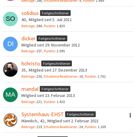
Beiträge
286
Erhaltene Reaktionen
9
Punkte
1.449
solidius
Fortgeschrittener
40
Mitglied seit 5. Juli 2011
Beiträge
284
Punkte
1.820
dicker
Fortgeschrittener
Mitglied seit 29. November 2012
Beiträge
257
Punkte
2.095
hchristo
Fortgeschrittener
35
Mitglied seit 27. Dezember 2013
Beiträge
236
Erhaltene Reaktionen
16
Punkte
1.761
mandal
Fortgeschrittener
Mitglied seit 23. Februar 2013
Beiträge
221
Punkte
1.420
Systemhaus-EHST
Fortgeschrittener
Männlich
42
Mitglied seit 2. Februar 2021
Beiträge
219
Erhaltene Reaktionen
24
Punkte
1.169