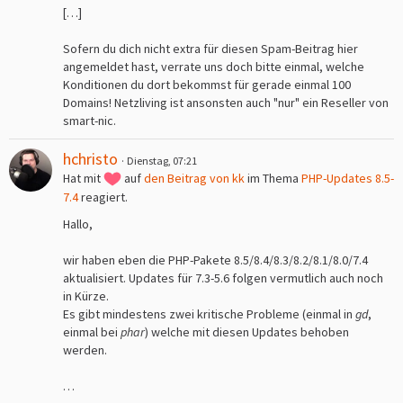
[…]
Sofern du dich nicht extra für diesen Spam-Beitrag hier
angemeldet hast, verrate uns doch bitte einmal, welche
Konditionen du dort bekommst für gerade einmal 100
Domains! Netzliving ist ansonsten auch "nur" ein Reseller von
smart-nic.
hchristo
Dienstag, 07:21
Hat mit
auf
den Beitrag von
kk
im Thema
PHP-Updates 8.5-
7.4
reagiert.
Hallo,
wir haben eben die PHP-Pakete 8.5/8.4/8.3/8.2/8.1/8.0/7.4
aktualisiert. Updates für 7.3-5.6 folgen vermutlich auch noch
in Kürze.
Es gibt mindestens zwei kritische Probleme (einmal in
gd
,
einmal bei
phar
) welche mit diesen Updates behoben
werden.
…