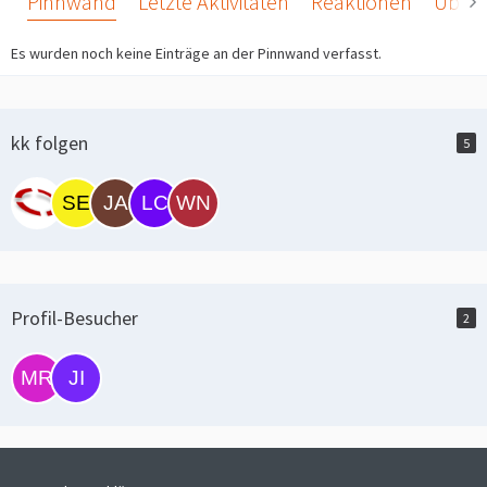
Pinnwand
Letzte Aktivitäten
Reaktionen
Über 
Es wurden noch keine Einträge an der Pinnwand verfasst.
kk folgen
5
Profil-Besucher
2