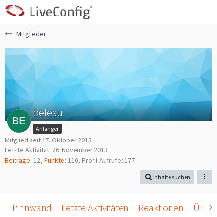
Mitglieder
befesu
Anfänger
Mitglied seit 17. Oktober 2013
Letzte Aktivität:
26. November 2013
Beiträge
12
Punkte
110
Profil-Aufrufe
177
Inhalte suchen
Pinnwand
Letzte Aktivitäten
Reaktionen
Über 