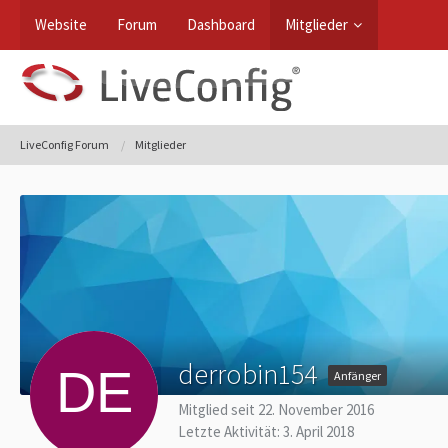
Website
Forum
Dashboard
Mitglieder
LiveConfig Forum
Mitglieder
derrobin154
Anfänger
Mitglied seit 22. November 2016
Letzte Aktivität:
3. April 2018