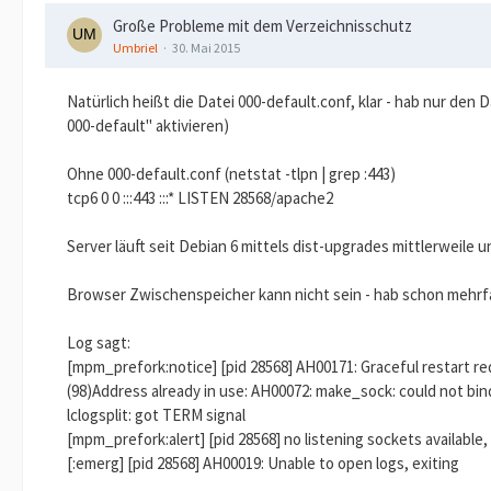
Große Probleme mit dem Verzeichnisschutz
Umbriel
30. Mai 2015
Natürlich heißt die Datei 000-default.conf, klar - hab nur den 
000-default" aktivieren)
Ohne 000-default.conf (netstat -tlpn | grep :443)
tcp6 0 0 :::443 :::* LISTEN 28568/apache2
Server läuft seit Debian 6 mittels dist-upgrades mittlerweile u
Browser Zwischenspeicher kann nicht sein - hab schon mehrfa
Log sagt:
[mpm_prefork:notice] [pid 28568] AH00171: Graceful restart re
(98)Address already in use: AH00072: make_sock: could not bi
lclogsplit: got TERM signal
[mpm_prefork:alert] [pid 28568] no listening sockets available
[:emerg] [pid 28568] AH00019: Unable to open logs, exiting