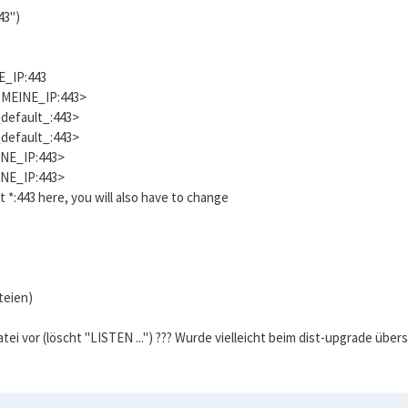
43")
NE_IP:443
t MEINE_IP:443>
_default_:443>
_default_:443>
INE_IP:443>
INE_IP:443>
 *:443 here, you will also have to change
teien)
ei vor (löscht "LISTEN ...") ??? Wurde vielleicht beim dist-upgrade über