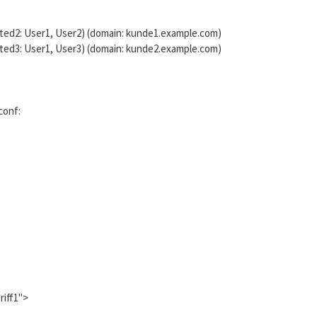
ed2: User1, User2) (domain: kunde1.example.com)
ed3: User1, User3) (domain: kunde2.example.com)
conf:
iff1">