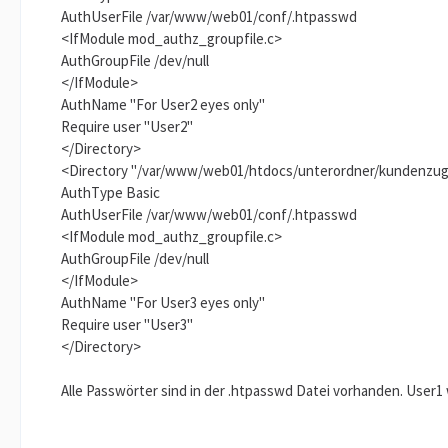
AuthUserFile /var/www/web01/conf/.htpasswd
<IfModule mod_authz_groupfile.c>
AuthGroupFile /dev/null
</IfModule>
AuthName "For User2 eyes only"
Require user "User2"
</Directory>
<Directory "/var/www/web01/htdocs/unterordner/kundenzugr
AuthType Basic
AuthUserFile /var/www/web01/conf/.htpasswd
<IfModule mod_authz_groupfile.c>
AuthGroupFile /dev/null
</IfModule>
AuthName "For User3 eyes only"
Require user "User3"
</Directory>
Alle Passwörter sind in der .htpasswd Datei vorhanden. User