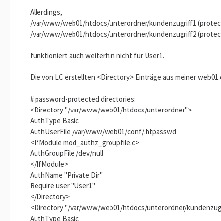
Allerdings,
/var/www/web01/htdocs/unterordner/kundenzugriff1 (protect
/var/www/web01/htdocs/unterordner/kundenzugriff2 (protect
funktioniert auch weiterhin nicht für User1.
Die von LC erstellten <Directory> Einträge aus meiner web01.
# password-protected directories:
<Directory "/var/www/web01/htdocs/unterordner">
AuthType Basic
AuthUserFile /var/www/web01/conf/.htpasswd
<IfModule mod_authz_groupfile.c>
AuthGroupFile /dev/null
</IfModule>
AuthName "Private Dir"
Require user "User1"
</Directory>
<Directory "/var/www/web01/htdocs/unterordner/kundenzugr
AuthType Basic