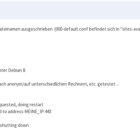
Dateinamen ausgeschrieben. (000-default.conf befindet sich in "sites-avail
nter Debian 8.
ch anonym/auf unterschiedlichen Rechnern, etc. getestet ...
quested, doing restart
nd to address MEINE_IP:443
, shutting down