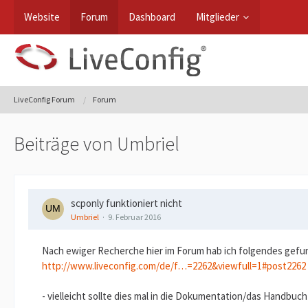
Website
Forum
Dashboard
Mitglieder
LiveConfig Forum
Forum
Beiträge von Umbriel
scponly funktioniert nicht
Umbriel
9. Februar 2016
Nach ewiger Recherche hier im Forum hab ich folgendes gefu
http://www.liveconfig.com/de/f…=2262&viewfull=1#post2262
- vielleicht sollte dies mal in die Dokumentation/das Handbuch