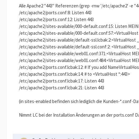
Alle Apache2 "443" Referenzen (grep -rnw '/etc/apache2' -e "4
/etc/apache2/ports.conf:8: Listen 443
/etc/apache2/ports.conf:12: Listen 443
/etc/apache2/sites-available/000-default.conf:15: Listen MEI
/etc/apache2/sites-available/000-default.conf:57:<VirtualHos
/etc/apache2/sites-available/default-ssl.lcbak:2:<VirtualHost 
/etc/apache2/sites-available/default-ssl.conf:2: <VirtualHost 
/etc/apache2/sites-available/web01.conf:371:<VirtualHost ME
/etc/apache2/sites-available/web01.conf:484:<VirtualHost ME
/etc/apache2/ports.conf.lcbak:12: # If you add NameVirtualHost
/etc/apache2/ports.conf.lcbak:14: # to <VirtualHost *:443>
/etc/apache2/ports.conf.lcbak:17: Listen 443
/etc/apache2/ports.conf.lcbak:21: Listen 443
(in sites-enabled befinden sich lediglich die Kunden-*.conf-Da
Nimmt LC bei der Installation Änderungen an der ports.conf Dat