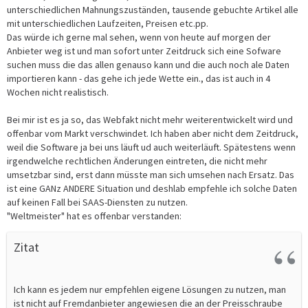
unterschiedlichen Mahnungszuständen, tausende gebuchte Artikel alle
mit unterschiedlichen Laufzeiten, Preisen etc.pp.
Das würde ich gerne mal sehen, wenn von heute auf morgen der
Anbieter weg ist und man sofort unter Zeitdruck sich eine Sofware
suchen muss die das allen genauso kann und die auch noch ale Daten
importieren kann - das gehe ich jede Wette ein., das ist auch in 4
Wochen nicht realistisch.
Bei mir ist es ja so, das Webfakt nicht mehr weiterentwickelt wird und
offenbar vom Markt verschwindet. Ich haben aber nicht dem Zeitdruck,
weil die Software ja bei uns läuft ud auch weiterläuft. Spätestens wenn
irgendwelche rechtlichen Änderungen eintreten, die nicht mehr
umsetzbar sind, erst dann müsste man sich umsehen nach Ersatz. Das
ist eine GANz ANDERE Situation und deshlab empfehle ich solche Daten
auf keinen Fall bei SAAS-Diensten zu nutzen.
"Weltmeister" hat es offenbar verstanden:
Zitat
Ich kann es jedem nur empfehlen eigene Lösungen zu nutzen, man
ist nicht auf Fremdanbieter angewiesen die an der Preisschraube