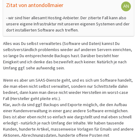
Zitat von antondollmaier
- wir sind hier allesamt Hosting-Anbieter. Der zitierte Fall kann also
unsere eigene Infrastruktur mit unseren eigenen Systemen und der
dort installierten Software auch treffen.
Alles was Du selbst verwaltetes (Software und Daten) kannst Du
selbstverständlich problemlos wieder auf anderen Servern einrichten,
so lange Du entsprechende Backups hast. Darüber besteht hier
Einigkeit und ich denke das bezweifelt auch keiner. Natürlich je nach
Umfang ggf. sehe aufwendig sein.
Wenn es aber um SAAS-Dienste geht, und es sich um Software handelt,
die man eben nicht selbst verwaltet, sondern nur Schnittstelle dahin
bedinet, dann kann man diese nicht wieder Herstellen im worst-case
Fall (Hersteller geht pleite etc.).
Klar, auch da sind ggf. Backups und Exporte möglich, die den Aufbau
einer Kundenverwaltung in einer ganz andere Software ermöglichen.
Dies ist aber eben nicht so einfach wie dargstellt und mal eben schnell
erledigt - natürlich je nach Umfang der Inhalte. Wir haben tausende
Kunden, hunderte Artikel, massenweise Vorlagen für Emails und andere
Aktionen, Abrechnungsdaten, hunderte offene Posten mit