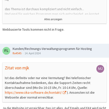
das Thema ist durchaus kompliziert und nicht einfach...
Und egal für welches Programm man sich entscheidet, es kostet
viel Zeit und viel Fummelei bis alles passt
Alles anzeigen
Alternativen (Reihenfolge wertungsfrei und was ich im Kopf habe):
Webbasierte Tools kommen nicht in Frage.
gSales
hostbill
WHMCS
Kunden/Rechnungs-Verwaltungsprogramm für Hosting
upmind.com
flo4545
14. April 2024
blesta
FOSSBilling (OpenSource)
Zitat von mjk
Ist das definitiv oder nur eine Vermutung? Bei telefonischer
Kontaktaufnahme bedenken, das die Support-Zeiten recht
überschaubar sind (Mo-Do 10-15 Uhr, Fr. 10-14 Uhr, Quelle:
https://www.cika-software.de/kontakt/
). Ansonsten ist die
Webseite aber normal erreichbar.
Ja die Website ist erreichbar. Das ist alles. Auf Emails und FAX wird nicht