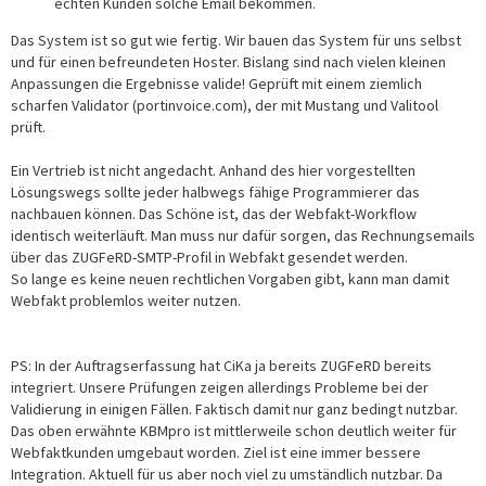
echten Kunden solche Email bekommen.
Das System ist so gut wie fertig. Wir bauen das System für uns selbst
und für einen befreundeten Hoster. Bislang sind nach vielen kleinen
Anpassungen die Ergebnisse valide! Geprüft mit einem ziemlich
scharfen Validator (portinvoice.com), der mit Mustang und Valitool
prüft.
Ein Vertrieb ist nicht angedacht. Anhand des hier vorgestellten
Lösungswegs sollte jeder halbwegs fähige Programmierer das
nachbauen können. Das Schöne ist, das der Webfakt-Workflow
identisch weiterläuft. Man muss nur dafür sorgen, das Rechnungsemails
über das ZUGFeRD-SMTP-Profil in Webfakt gesendet werden.
So lange es keine neuen rechtlichen Vorgaben gibt, kann man damit
Webfakt problemlos weiter nutzen.
PS: In der Auftragserfassung hat CiKa ja bereits ZUGFeRD bereits
integriert. Unsere Prüfungen zeigen allerdings Probleme bei der
Validierung in einigen Fällen. Faktisch damit nur ganz bedingt nutzbar.
Das oben erwähnte KBMpro ist mittlerweile schon deutlich weiter für
Webfaktkunden umgebaut worden. Ziel ist eine immer bessere
Integration. Aktuell für us aber noch viel zu umständlich nutzbar. Da