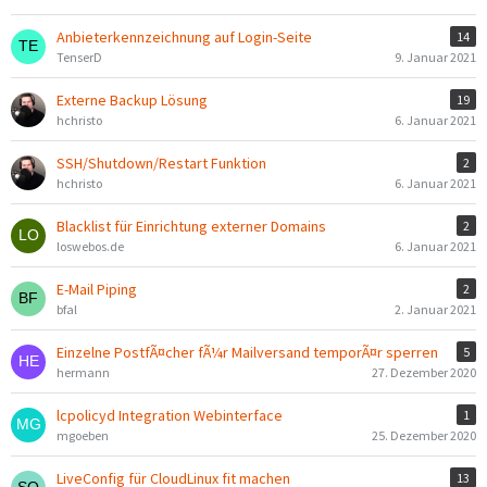
Anbieterkennzeichnung auf Login-Seite
14
TenserD
9. Januar 2021
Externe Backup Lösung
19
hchristo
6. Januar 2021
SSH/Shutdown/Restart Funktion
2
hchristo
6. Januar 2021
Blacklist für Einrichtung externer Domains
2
loswebos.de
6. Januar 2021
E-Mail Piping
2
bfal
2. Januar 2021
Einzelne PostfÃ¤cher fÃ¼r Mailversand temporÃ¤r sperren
5
hermann
27. Dezember 2020
lcpolicyd Integration Webinterface
1
mgoeben
25. Dezember 2020
LiveConfig für CloudLinux fit machen
13