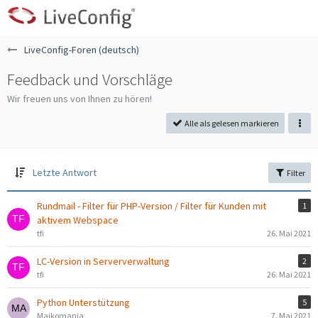
LiveConfig-Foren (deutsch)
Feedback und Vorschläge
Wir freuen uns von Ihnen zu hören!
Alle als gelesen markieren
Letzte Antwort
Filter
Rundmail - Filter für PHP-Version / Filter für Kunden mit
1
aktivem Webspace
tfi
26. Mai 2021
LC-Version in Serververwaltung
2
tfi
26. Mai 2021
Python Unterstützung
5
Maikomania
7. Mai 2021