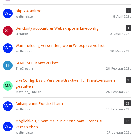
php 7.4 xmlrpc
4
weltmeister
8. April 2021
Sendonly account für Webskripte in Liveconfig
1
stefanos
31. März 2021
Warnmeldung versenden, wenn Webspace voll ist
weltmeister
20. März 2021
SOAP API - Kontakt Liste
TheCrealm
28. Februar 2021
LiveConfig: Basic Version attraktiver für Privatpersonen
2
gestalten!
Mathias_Thielen
26. Februar 2021
Anhänge mit Postfix filtern
13
weltmeister
11. Februar 2021
Möglichkeit, Spam-Mails in einen Spam-Ordner zu
12
verschieben
weltmeister
27. Januar 2021