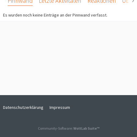
Pinnwand
Letzte Aktivitäten
Reaktionen
Über 
Es wurden noch keine Einträge an der Pinnwand verfasst.
Datenschutzerklärung
Impressum
Community-Software:
WoltLab Suite™