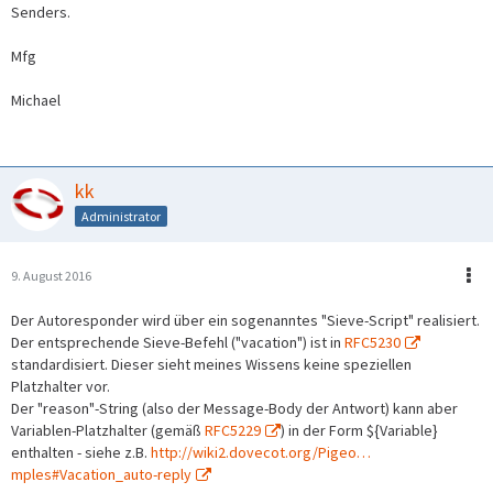
Senders.
Mfg
Michael
kk
Administrator
9. August 2016
Der Autoresponder wird über ein sogenanntes "Sieve-Script" realisiert.
Der entsprechende Sieve-Befehl ("vacation") ist in
RFC5230
standardisiert. Dieser sieht meines Wissens keine speziellen
Platzhalter vor.
Der "reason"-String (also der Message-Body der Antwort) kann aber
Variablen-Platzhalter (gemäß
RFC5229
) in der Form ${Variable}
enthalten - siehe z.B.
http://wiki2.dovecot.org/Pigeo…
mples#Vacation_auto-reply