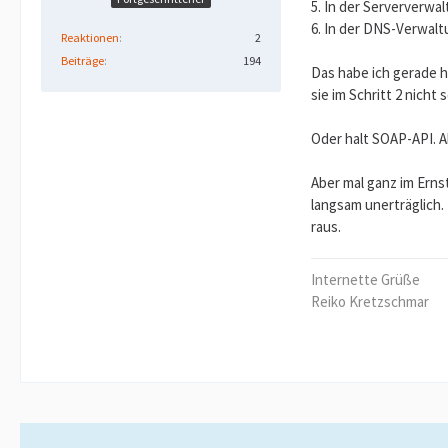
5. In der Serververwa
6. In der DNS-Verwalt
Reaktionen
2
Beiträge
194
Das habe ich gerade h
sie im Schritt 2 nich
Oder halt SOAP-API. A
Aber mal ganz im Erns
langsam unerträglich.
raus.
Internette Grüße
Reiko Kretzschmar