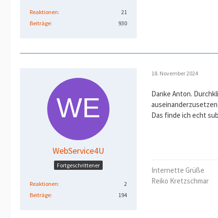
Reaktionen
21
Beiträge
930
18. November 2024
Danke Anton. Durchkli
auseinanderzusetzen. 
Das finde ich echt su
WebService4U
Fortgeschrittener
Internette Grüße
Reiko Kretzschmar
Reaktionen
2
Beiträge
194