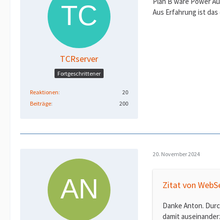
Plan B wäre Power Au
Aus Erfahrung ist das
TCRserver
Fortgeschrittener
Reaktionen
20
Beiträge
200
20. November 2024
Zitat von WebS
Danke Anton. Durch
damit auseinanderz