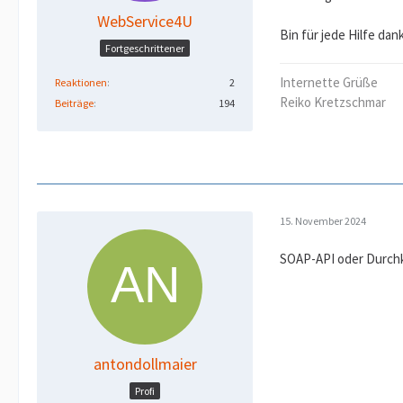
WebService4U
Bin für jede Hilfe da
Fortgeschrittener
Internette Grüße
Reaktionen
2
Reiko Kretzschmar
Beiträge
194
15. November 2024
SOAP-API oder Durchk
antondollmaier
Profi