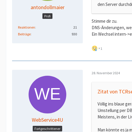
den Server durchdr
antondollmaier
Profi
Stimme dir zu.
DNS-Änderungen, wen
Reaktionen
21
Ein Wechsel intern->e
Beiträge
930
1
28. November 2024
Zitat von TCRs
Völlig ins blaue ger
Umstellung per DB
Meistens, in der Li
WebService4U
Fortgeschrittener
Man könnte es ja m