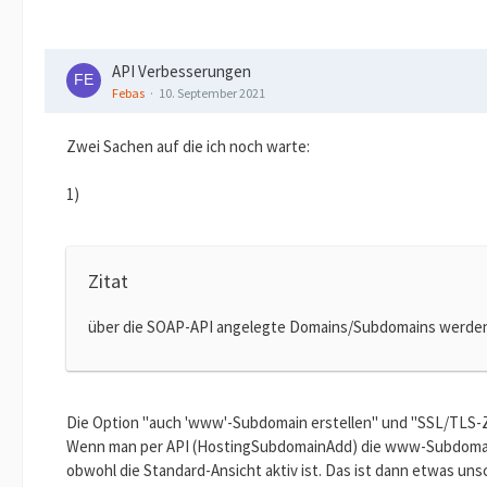
API Verbesserungen
Febas
10. September 2021
Zwei Sachen auf die ich noch warte:
1)
Zitat
über die SOAP-API angelegte Domains/Subdomains werden n
Die Option "auch 'www'-Subdomain erstellen" und "SSL/TLS-Ze
Wenn man per API (HostingSubdomainAdd) die www-Subdomain an
obwohl die Standard-Ansicht aktiv ist. Das ist dann etwas uns