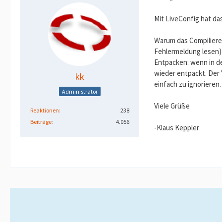
Mit LiveConfig hat das
Warum das Compilieren 
Fehlermeldung lesen)
Entpacken: wenn in de
wieder entpackt. Der 
kk
einfach zu ignorieren.
Administrator
Viele Grüße
Reaktionen
238
Beiträge
4.056
-Klaus Keppler