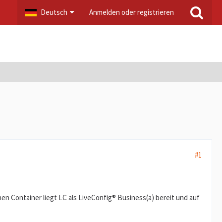
Deutsch
Anmelden oder registrieren
#1
nen Container liegt LC als LiveConfig® Business(a) bereit und auf