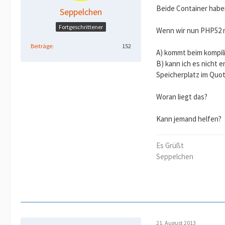
Beide Container haben 
Seppelchen
Fortgeschrittener
Wenn wir nun PHP52 no
Beiträge
152
A) kommt beim kompilie
B) kann ich es nicht 
Speicherplatz im Quo
Woran liegt das?
Kann jemand helfen?
Es Grüßt
Seppelchen
21. August 2013