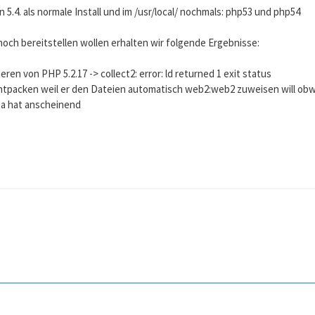
5.4. als normale Install und im /usr/local/ nochmals: php53 und php54
ch bereitstellen wollen erhalten wir folgende Ergebnisse:
ren von PHP 5.2.17 -> collect2: error: ld returned 1 exit status
entpacken weil er den Dateien automatisch web2:web2 zuweisen will obw
ta hat anscheinend