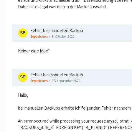
es aus und klickt anschließend auf "Datensicherung starten"
Dabei ist es egal was man in der Maske auswählt.
Fehler bei manuellen Backup
Seppelchen
5. Oktober 2022
Keiner eine Idee?
Fehler bei manuellen Backup
Seppelchen
27. September 2022
Hallo,
bei manuellen Backups erhalte ich folgenden Fehler nachdem 
An error occured while processing your request: mysql_stmt_
`BACKUPS_ibfk_3` FOREIGN KEY (`B_PLANID`) REFERENC