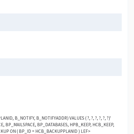
NID, B_NOTIFY, B_NOTIFYADDR) VALUES ( ?, ?, ?, ?, ?, ?)'
SPACE, BP_MAILSPACE, BP_DATABASES, HPB_KEEP, HCB_KEEP,
KUP ON ( BP_ID = HCB_BACKUPPLANID ) LEF>