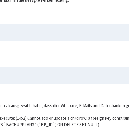
 erhält man die besagte Fehlermeldung.
ich zb ausgewählt habe, dass dier Wbspace, E-Mails und Datenbanken ge
execute: (1452) Cannot add or update a child row: a foreign key cons
ES `BACKUPPLANS` (`BP_ID`) ON DELETE SET NULL)