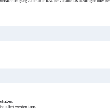
e Benachrichtigung zu erhalten bzw. per Variable das abzufragen oder per
erhalten:
installiert werden kann.