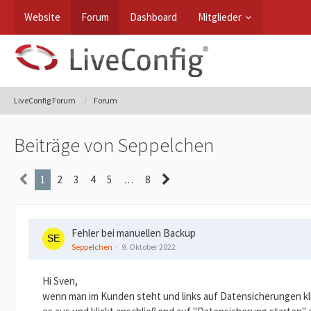
Website
Forum
Dashboard
Mitglieder
LiveConfig Forum
Forum
Beiträge von Seppelchen
1
2
3
4
5
…
8
Fehler bei manuellen Backup
Seppelchen
9. Oktober 2022
Hi Sven,
wenn man im Kunden steht und links auf Datensicherungen kl