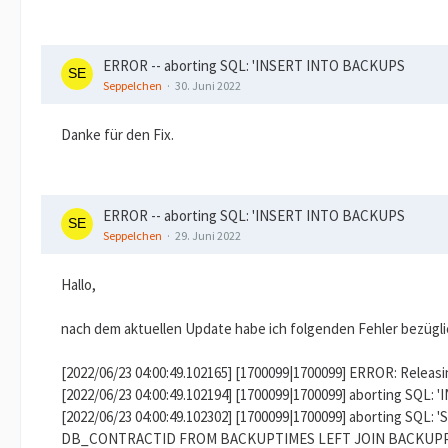
ERROR -- aborting SQL: 'INSERT INTO BACKUPS
Seppelchen
30. Juni 2022
Danke für den Fix.
ERROR -- aborting SQL: 'INSERT INTO BACKUPS
Seppelchen
29. Juni 2022
Hallo,
nach dem aktuellen Update habe ich folgenden Fehler bezügli
[2022/06/23 04:00:49.102165] [1700099|1700099] ERROR: Releas
[2022/06/23 04:00:49.102194] [1700099|1700099] aborting S
[2022/06/23 04:00:49.102302] [1700099|1700099] abortin
DB_CONTRACTID FROM BACKUPTIMES LEFT JOIN BACKUPPLA