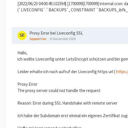
[2022/06/23 04:00:49.102394] [1700099|1700099] internal cron: 
(`LIVECONFIG`.`BACKUPS`, CONSTRAINT `BACKUPS_ibfk_2
Proxy Error bei Liveconfig SSL
Seppelchen
8. November 2020
Hallo,
ich wollte Liveconfig unter LetsEncrypt schützen und bin g
Leider erhalte ich nach aufruf der Liveconfig https url (
https:
Proxy Error
The proxy server could not handle the request
Reason: Error during SSL Handshake with remote server
Ich habe der Subdomain erst einmal ein eigenes Zertifikat zug