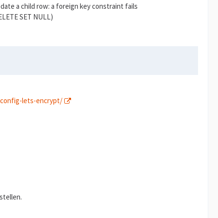
te a child row: a foreign key constraint fails
ELETE SET NULL)
config-lets-encrypt/
stellen.