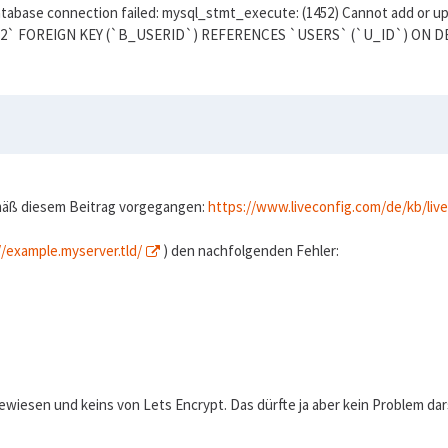
database connection failed: mysql_stmt_execute: (1452) Cannot add or upda
` FOREIGN KEY (`B_USERID`) REFERENCES `USERS` (`U_ID`) ON D
emäß diesem Beitrag vorgegangen:
https://www.liveconfig.com/de/kb/live
//example.myserver.tld/
) den nachfolgenden Fehler:
ewiesen und keins von Lets Encrypt. Das dürfte ja aber kein Problem dar