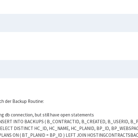
ch der Backup Routine:
ing db connection, but still have open statements
QL: 'INSERT INTO BACKUPS ( B_CONTRACTID, B_CREATED, B_USERID, B_PLA
g SQL: 'SELECT DISTINCT HC_ID, HC_NAME, HC_PLANID, BP_ID, BP_WEB
NS ON ( BT_PLANID = BP_ID ) LEFT JOIN HOSTINGCONTRACTSBAC