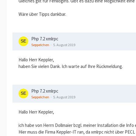
Gleiches gilt für Fehllogins. Gibt es dazu eine Möglichkeit ein
Wäre über Tipps dankbar.
Php 7.2 xmlrpc
Seppelchen
5. August 2019
Hallo Herr Keppler,
haben Sie vielen Dank. Ich warte auf Ihre Rückmeldung.
Php 7.2 xmlrpc
Seppelchen
5. August 2019
Hallo Herr Keppler,
ich habe von Herrn Dollmaier bzgl. meiner Installation die Info 
Hier muss die Firma Keppler-IT ran, da xmlrpc nicht über PECL 