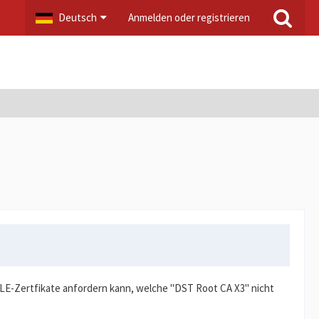
Deutsch
Anmelden oder registrieren
n LE-Zertfikate anfordern kann, welche "DST Root CA X3" nicht