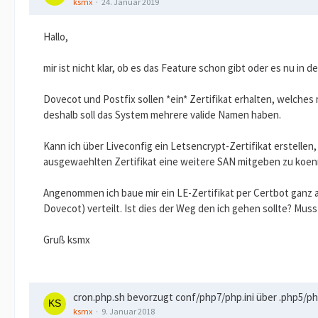
ksmx
24. Januar 2019
Hallo,
mir ist nicht klar, ob es das Feature schon gibt oder es nu in 
Dovecot und Postfix sollen *ein* Zertifikat erhalten, welch
deshalb soll das System mehrere valide Namen haben.
Kann ich über Liveconfig ein Letsencrypt-Zertifikat erstelle
ausgewaehlten Zertifikat eine weitere SAN mitgeben zu koenne
Angenommen ich baue mir ein LE-Zertifikat per Certbot ganz a
Dovecot) verteilt. Ist dies der Weg den ich gehen sollte? Mus
Gruß ksmx
cron.php.sh bevorzugt conf/php7/php.ini über .php5/php
ksmx
9. Januar 2018