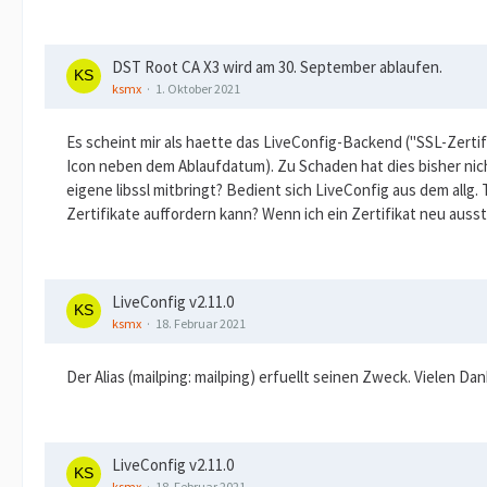
DST Root CA X3 wird am 30. September ablaufen.
ksmx
1. Oktober 2021
Es scheint mir als haette das LiveConfig-Backend ("SSL-Zerti
Icon neben dem Ablaufdatum). Zu Schaden hat dies bisher nich
eigene libssl mitbringt? Bedient sich LiveConfig aus dem allg
Zertifikate auffordern kann? Wenn ich ein Zertifikat neu auss
LiveConfig v2.11.0
ksmx
18. Februar 2021
Der Alias (mailping: mailping) erfuellt seinen Zweck. Vielen Da
LiveConfig v2.11.0
ksmx
18. Februar 2021