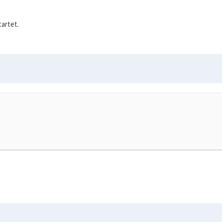
artet.
?