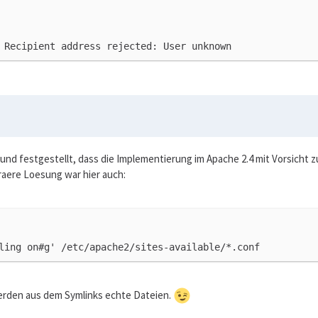
 Recipient address rejected: User unknown
nd festgestellt, dass die Implementierung im Apache 2.4 mit Vorsicht z
raere Loesung war hier auch:
ling on#g' /etc/apache2/sites-available/*.conf
 werden aus dem Symlinks echte Dateien.