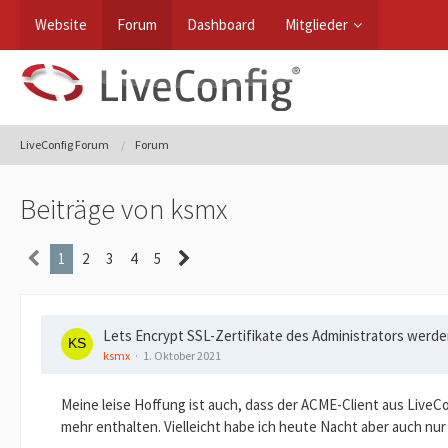
Website
Forum
Dashboard
Mitglieder
LiveConfig Forum
Forum
Beiträge von ksmx
1
2
3
4
5
Lets Encrypt SSL-Zertifikate des Administrators werde
ksmx
1. Oktober 2021
Meine leise Hoffung ist auch, dass der ACME-Client aus LiveC
mehr enthalten. Vielleicht habe ich heute Nacht aber auch nu