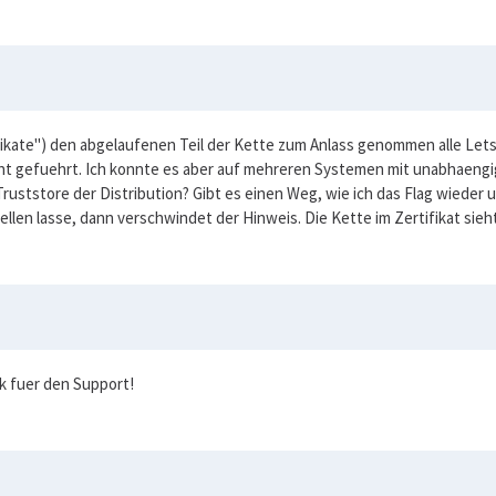
fikate") den abgelaufenen Teil der Kette zum Anlass genommen alle Lets
t gefuehrt. Ich konnte es aber auf mehreren Systemen mit unabhaengigen
. Truststore der Distribution? Gibt es einen Weg, wie ich das Flag wied
tellen lasse, dann verschwindet der Hinweis. Die Kette im Zertifikat sie
nk fuer den Support!