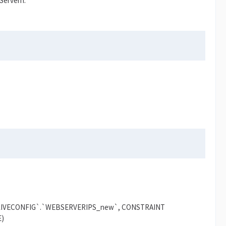
 Servern.
 fails (`LIVECONFIG`.`WEBSERVERIPS_new`, CONSTRAINT
E)