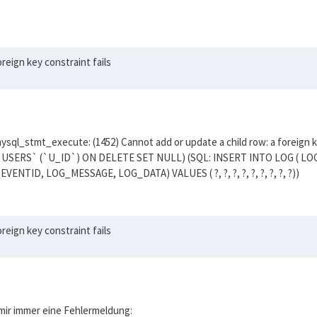
reign key constraint fails
: mysql_stmt_execute: (1452) Cannot add or update a child row: a forei
USERS` (`U_ID`) ON DELETE SET NULL) (SQL: INSERT INTO LOG ( 
D, LOG_MESSAGE, LOG_DATA) VALUES ( ?, ?, ?, ?, ?, ?, ?, ?, ?))
reign key constraint fails
mir immer eine Fehlermeldung: