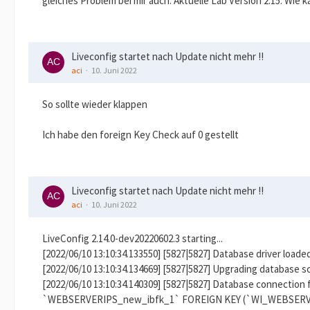
gleiches Problem bei mir auch. Aktuelle Lab Version 2.15. Wie 
Liveconfig startet nach Update nicht mehr !!
aci
10. Juni 2022
So sollte wieder klappen
Ich habe den foreign Key Check auf 0 gestellt
Liveconfig startet nach Update nicht mehr !!
aci
10. Juni 2022
LiveConfig 2.14.0-dev20220602.3 starting...
[2022/06/10 13:10:34.133550] [5827|5827] Database driver loaded
[2022/06/10 13:10:34.134669] [5827|5827] Upgrading database sc
[2022/06/10 13:10:34.140309] [5827|5827] Database connectio
`WEBSERVERIPS_new_ibfk_1` FOREIGN KEY (`WI_WEBSERV