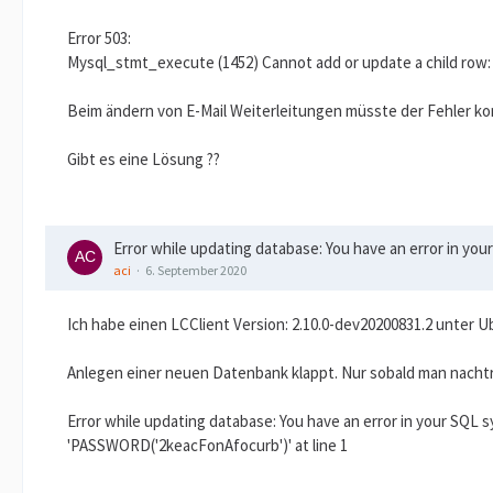
Error 503:
Mysql_stmt_execute (1452) Cannot add or update a child row: a
Beim ändern von E-Mail Weiterleitungen müsste der Fehler komme
Gibt es eine Lösung ??
Error while updating database: You have an error in yo
aci
6. September 2020
Ich habe einen LCClient Version: 2.10.0-dev20200831.2 unter Ubu
Anlegen einer neuen Datenbank klappt. Nur sobald man nacht
Error while updating database: You have an error in your SQL 
'PASSWORD('2keacFonAfocurb')' at line 1