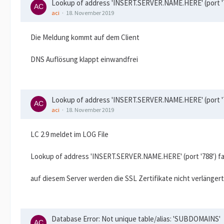
Lookup of address 'INSERT.SERVER.NAME.HERE' (port '78
aci
18. November 2019
Die Meldung kommt auf dem Client
DNS Auflösung klappt einwandfrei
Lookup of address 'INSERT.SERVER.NAME.HERE' (port '78
aci
18. November 2019
LC 2.9 meldet im LOG File
Lookup of address 'INSERT.SERVER.NAME.HERE' (port '788') fa
auf diesem Server werden die SSL Zertifikate nicht verlänger
Database Error: Not unique table/alias: 'SUBDOMAINS'