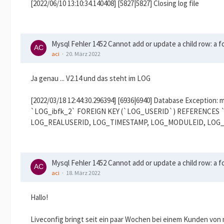
[2022/06/10 13:10:34.140408] [5827|5827] Closing log file
Mysql Fehler 1452 Cannot add or update a child row: a fo
aci
20. März 2022
Ja genau ... V2.14 und das steht im LOG
[2022/03/18 12:44:30.296394] [6936|6940] Database Exception
`LOG_ibfk_2` FOREIGN KEY (`LOG_USERID`) REFERENCES `
LOG_REALUSERID, LOG_TIMESTAMP, LOG_MODULEID, LOG_EVENTI
Mysql Fehler 1452 Cannot add or update a child row: a fo
aci
18. März 2022
Hallo!
Liveconfig bringt seit ein paar Wochen bei einem Kunden von 