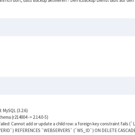
kann ich dort, dass Backup aktivieren ? Den lcbackup Dienst läuft auf den
: MySQL (3.2.6)
hema (r214004 -> 2.14.0-5)
n failed: Cannot add or update a child row: a foreign key constraint
ERID`) REFERENCES `WEBSERVERS` (`WS_ID`) ON DELETE CASCAD