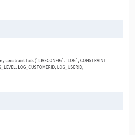
gn key constraint fails (`LIVECONFIG`.`LOG`, CONSTRAINT
LOG_LEVEL, LOG_CUSTOMERID, LOG_USERID,