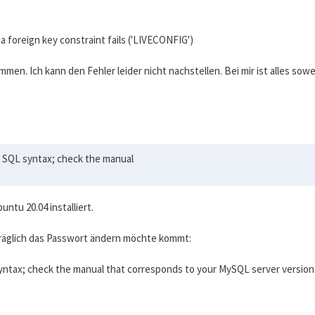
 foreign key constraint fails ('LIVECONFIG')
n. Ich kann den Fehler leider nicht nachstellen. Bei mir ist alles sowei
ur SQL syntax; check the manual
ntu 20.04 installiert.
räglich das Passwort ändern möchte kommt:
syntax; check the manual that corresponds to your MySQL server version 