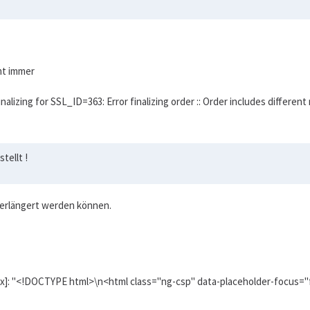
mt immer
inalizing for SSL_ID=363: Error finalizing order :: Order includes differ
tellt !
 verlängert werden können.
xx]: "<!DOCTYPE html>\n<html class="ng-csp" data-placeholder-focus="