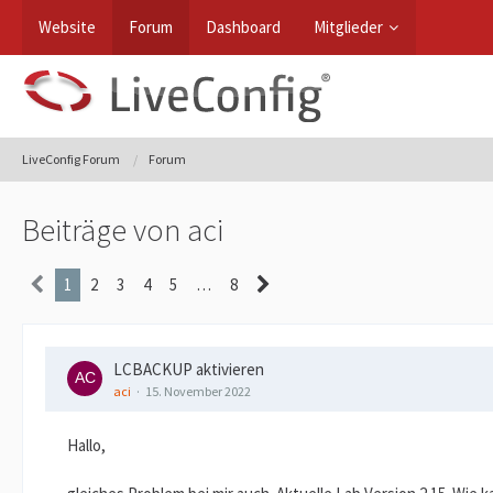
Website
Forum
Dashboard
Mitglieder
LiveConfig Forum
Forum
Beiträge von aci
1
2
3
4
5
…
8
LCBACKUP aktivieren
aci
15. November 2022
Hallo,