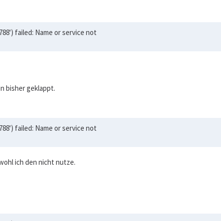
8') failed: Name or service not
n bisher geklappt.
8') failed: Name or service not
wohl ich den nicht nutze.