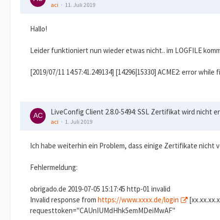
aci
11. Juli 2019
Hallo!
Leider funktioniert nun wieder etwas nicht.. im LOGFILE kom
[2019/07/11 14:57:41.249134] [14296|15330] ACME2: error while f
LiveConfig Client 2.8.0-5494: SSL Zertifikat wird nicht ers
aci
1. Juli 2019
Ich habe weiterhin ein Problem, dass einige Zertifikate nicht
Fehlermeldung:
obrigado.de 2019-07-05 15:17:45 http-01 invalid
Invalid response from
https://www.xxxx.de/login
[xx.xx.xx.
requesttoken="CAUnIUMdHhk5emMDeiMwAF"