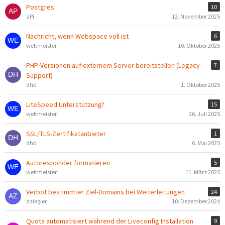
Postgres
10
aPi
12. November 2025
Nachricht, wenn Webspace voll ist
6
weltmeister
10. Oktober 2025
PHP-Versionen auf externem Server bereitstellen (Legacy-
7
Support)
dhb
1. Oktober 2025
LiteSpeed Unterstützung?
15
weltmeister
26. Juli 2025
SSL/TLS-Zertifikatanbieter
1
dhb
6. Mai 2025
Autoresponder formatieren
5
weltmeister
11. März 2025
Verbot bestimmter Ziel-Domains bei Weiterleitungen
24
aziegler
10. Dezember 2024
Quota automatisiert während der Liveconfig Installation
9