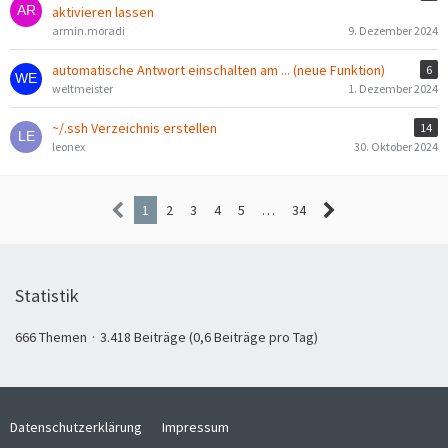
aktivieren lassen
armin.moradi
9. Dezember 2024
automatische Antwort einschalten am ... (neue Funktion)
6
weltmeister
1. Dezember 2024
~/.ssh Verzeichnis erstellen
14
leonex
30. Oktober 2024
1
2
3
4
5
…
34
Statistik
666 Themen
3.418 Beiträge (0,6 Beiträge pro Tag)
Datenschutzerklärung
Impressum