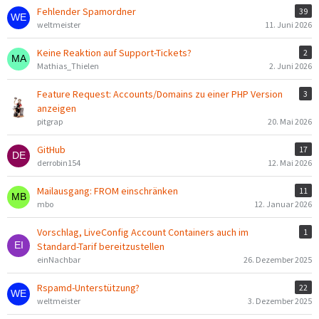
Fehlender Spamordner
39
weltmeister
11. Juni 2026
Keine Reaktion auf Support-Tickets?
2
Mathias_Thielen
2. Juni 2026
Feature Request: Accounts/Domains zu einer PHP Version
3
anzeigen
pitgrap
20. Mai 2026
GitHub
17
derrobin154
12. Mai 2026
Mailausgang: FROM einschränken
11
mbo
12. Januar 2026
Vorschlag, LiveConfig Account Containers auch im
1
Standard-Tarif bereitzustellen
einNachbar
26. Dezember 2025
Rspamd-Unterstützung?
22
weltmeister
3. Dezember 2025