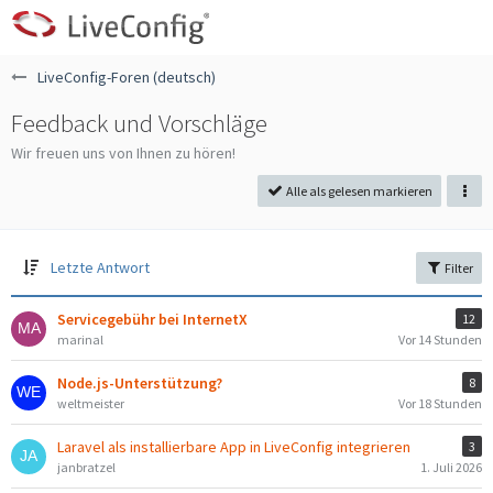
LiveConfig-Foren (deutsch)
Feedback und Vorschläge
Wir freuen uns von Ihnen zu hören!
Alle als gelesen markieren
Letzte Antwort
Filter
Servicegebühr bei InternetX
12
marinal
Vor 14 Stunden
Node.js-Unterstützung?
8
weltmeister
Vor 18 Stunden
Laravel als installierbare App in LiveConfig integrieren
3
janbratzel
1. Juli 2026