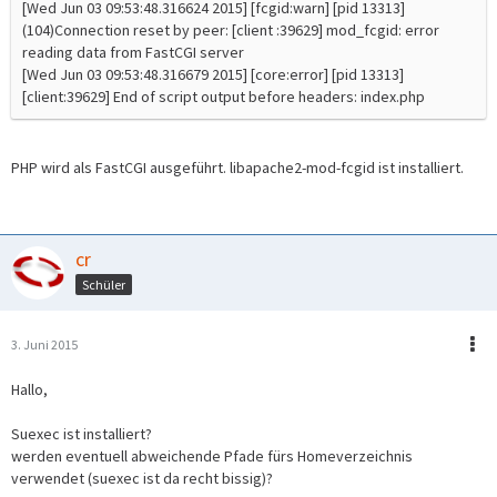
[Wed Jun 03 09:53:48.316624 2015] [fcgid:warn] [pid 13313]
(104)Connection reset by peer: [client :39629] mod_fcgid: error
reading data from FastCGI server
[Wed Jun 03 09:53:48.316679 2015] [core:error] [pid 13313]
[client:39629] End of script output before headers: index.php
PHP wird als FastCGI ausgeführt. libapache2-mod-fcgid ist installiert.
cr
Schüler
3. Juni 2015
Hallo,
Suexec ist installiert?
werden eventuell abweichende Pfade fürs Homeverzeichnis
verwendet (suexec ist da recht bissig)?