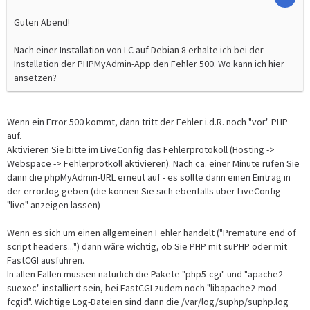
Guten Abend!
Nach einer Installation von LC auf Debian 8 erhalte ich bei der
Installation der PHPMyAdmin-App den Fehler 500. Wo kann ich hier
ansetzen?
Wenn ein Error 500 kommt, dann tritt der Fehler i.d.R. noch "vor" PHP
auf.
Aktivieren Sie bitte im LiveConfig das Fehlerprotokoll (Hosting ->
Webspace -> Fehlerprotkoll aktivieren). Nach ca. einer Minute rufen Sie
dann die phpMyAdmin-URL erneut auf - es sollte dann einen Eintrag in
der error.log geben (die können Sie sich ebenfalls über LiveConfig
"live" anzeigen lassen)
Wenn es sich um einen allgemeinen Fehler handelt ("Premature end of
script headers...") dann wäre wichtig, ob Sie PHP mit suPHP oder mit
FastCGI ausführen.
In allen Fällen müssen natürlich die Pakete "php5-cgi" und "apache2-
suexec" installiert sein, bei FastCGI zudem noch "libapache2-mod-
fcgid". Wichtige Log-Dateien sind dann die /var/log/suphp/suphp.log