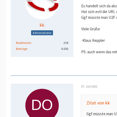
Es handelt sich da al
Hat sich evtl die UR
Ggf müsste man U2F vo
kk
Viele Grüße
Administrator
-Klaus Keppler
Reaktionen
238
Beiträge
4.056
PS: auch wenn das mit
27. Juli 2022
Zitat von kk
Ggf müsste man U2F