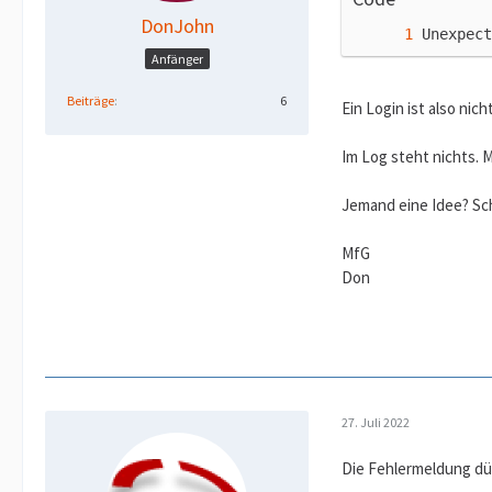
DonJohn
Unexpect
Anfänger
Beiträge
6
Ein Login ist also nic
Im Log steht nichts. 
Jemand eine Idee? Sc
MfG
Don
27. Juli 2022
Die Fehlermeldung dür