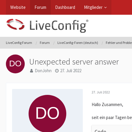
Website
Forum
Dashboard
Mitglieder
LiveConfig Forum
Forum
LiveConfig-Foren (deutsch)
Fehler und Prob
Unexpected server answer
DonJohn
27. Juli 2022
27. Juli 2022
Hallo Zusammen,
seit ein paar Tagen b
Code