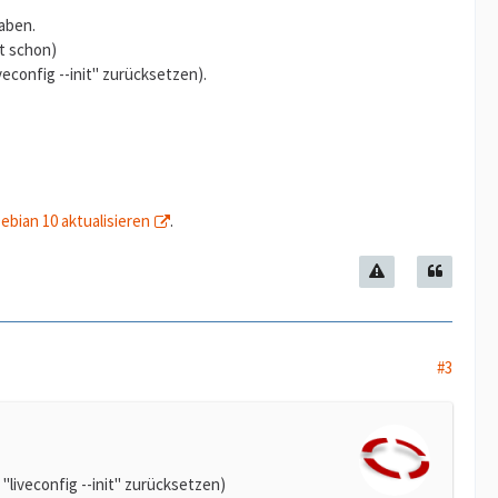
haben.
t schon)
config --init" zurücksetzen).
ebian 10 aktualisieren
.
#3
liveconfig --init" zurücksetzen)