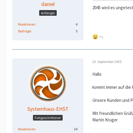
daniel
2045 wird es ungetest
Anfänger
Reaktionen
4
Beiträge
5
1
23. September 2025
Hallo
kommt immer auf die K
Unsere Kunden und Pa
Systemhaus-EHST
Mit freundlichen Grü
Fortgeschrittener
Martin Krüger
Reaktionen
24