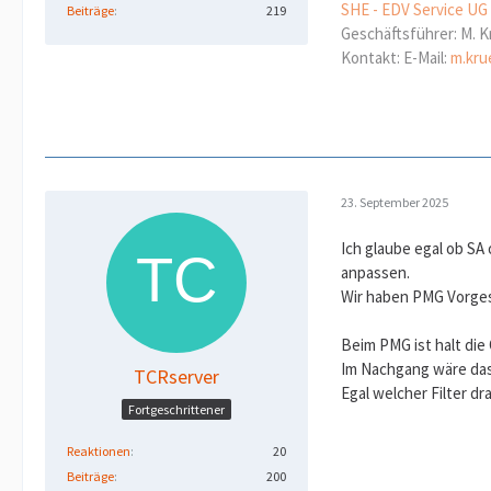
SHE - EDV Service UG
Beiträge
219
Geschäftsführer: M. K
Kontakt: E-Mail:
m.kru
23. September 2025
Ich glaube egal ob SA
anpassen.
Wir haben PMG Vorgesc
Beim PMG ist halt die
Im Nachgang wäre das 
TCRserver
Egal welcher Filter dr
Fortgeschrittener
Reaktionen
20
Beiträge
200