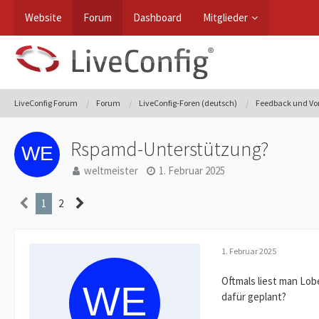
Website
Forum
Dashboard
Mitglieder
LiveConfig Forum
Forum
LiveConfig-Foren (deutsch)
Feedback und Vo
Rspamd-Unterstützung?
weltmeister
1. Februar 2025
1
2
1. Februar 2025
Oftmals liest man Lob
dafür geplant?