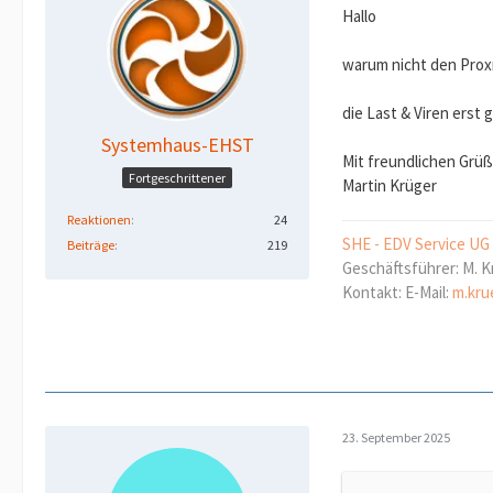
Hallo
warum nicht den Proxm
die Last & Viren erst 
Systemhaus-EHST
Mit freundlichen Grü
Fortgeschrittener
Martin Krüger
Reaktionen
24
SHE - EDV Service UG
Beiträge
219
Geschäftsführer: M. K
Kontakt: E-Mail:
m.kru
23. September 2025