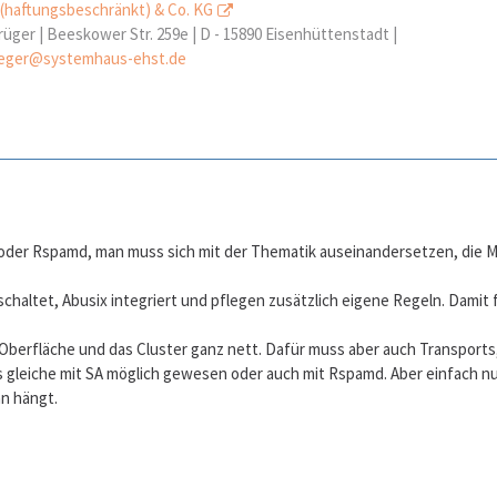
 (haftungsbeschränkt) & Co. KG
rüger | Beeskower Str. 259e | D - 15890 Eisenhüttenstadt |
eger@systemhaus-ehst.de
 oder Rspamd, man muss sich mit der Thematik auseinandersetzen, die M
haltet, Abusix integriert und pflegen zusätzlich eigene Regeln. Damit 
 Oberfläche und das Cluster ganz nett. Dafür muss aber auch Transport
gleiche mit SA möglich gewesen oder auch mit Rspamd. Aber einfach nur 
an hängt.