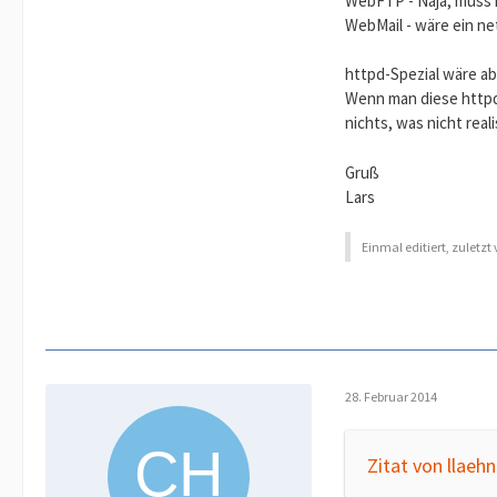
WebFTP - Naja, muss 
WebMail - wäre ein n
httpd-Spezial wäre ab
Wenn man diese httpd
nichts, was nicht rea
Gruß
Lars
Einmal editiert, zuletzt
28. Februar 2014
Zitat von llaehn