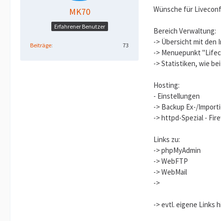
Wünsche für Liveconfi
MK70
Erfahrener Benutzer
Bereich Verwaltung:
-> Übersicht mit den 
Beiträge
73
-> Menuepunkt "Lifeco
-> Statistiken, wie bei
Hosting:
- Einstellungen
-> Backup Ex-/Importi
-> httpd-Spezial - Fire
Links zu:
-> phpMyAdmin
-> WebFTP
-> WebMail
->
-> evtl. eigene Links 