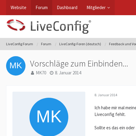
Website
Forum
Dashboard
Mitglieder
LiveConfig Forum
Forum
LiveConfig-Foren (deutsch)
Feedback und Vo
Vorschläge zum Einbinden...
MK70
8. Januar 2014
8. Januar 2014
Ich habe mir mal mein
Liveconfig fehlt.
Sollte es das ein ode