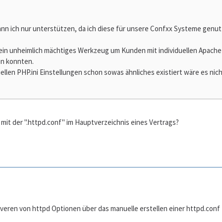
nn ich nur unterstützen, da ich diese für unsere Confxx Systeme genu
ein unheimlich mächtiges Werkzeug um Kunden mit individuellen Apache 
en konnten.
uellen PHP.ini Einstellungen schon sowas ähnliches existiert wäre es nic
 mit der ".httpd.conf" im Hauptverzeichnis eines Vertrags?
tiveren von httpd Optionen über das manuelle erstellen einer httpd.conf 