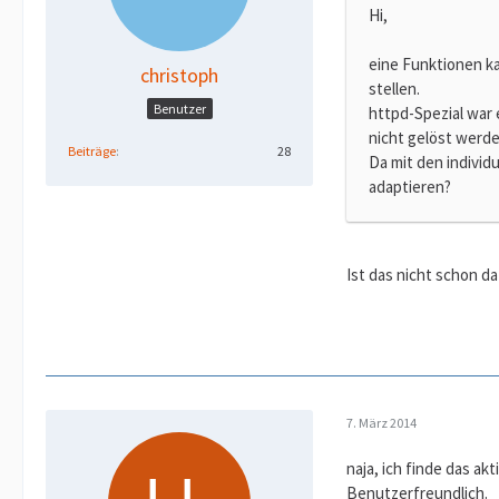
Hi,
eine Funktionen ka
christoph
stellen.
Benutzer
httpd-Spezial war 
nicht gelöst werd
Beiträge
28
Da mit den individ
adaptieren?
Ist das nicht schon da
7. März 2014
naja, ich finde das ak
Benutzerfreundlich.