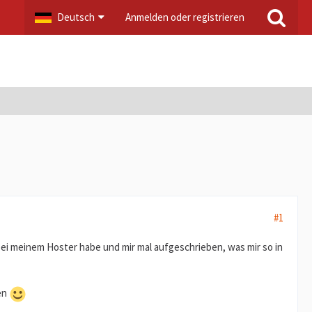
Deutsch
Anmelden oder registrieren
#1
ei meinem Hoster habe und mir mal aufgeschrieben, was mir so in
hen