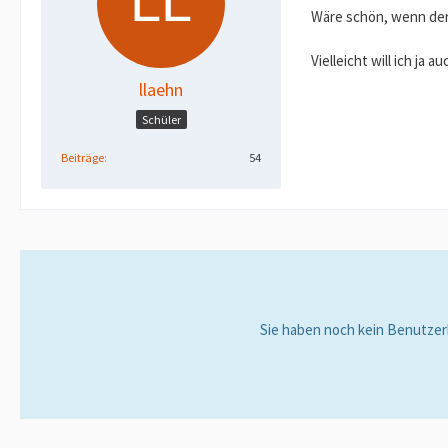
Wäre schön, wenn der 
Vielleicht will ich j
llaehn
Schüler
Beiträge
54
Sie haben noch kein Benutzer