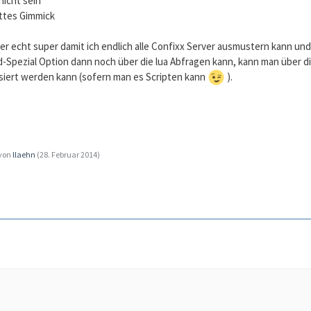
nicht sein
ettes Gimmick
er echt super damit ich endlich alle Confixx Server ausmustern kann u
-Spezial Option dann noch über die lua Abfragen kann, kann man über d
lisiert werden kann (sofern man es Scripten kann
).
 von
llaehn
(
28. Februar 2014
)