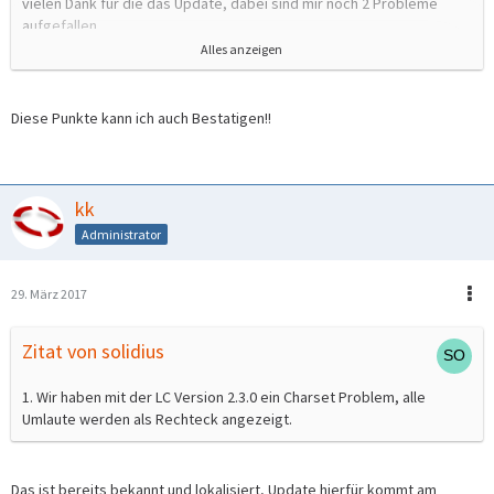
vielen Dank für die das Update, dabei sind mir noch 2 Probleme
aufgefallen.
Alles anzeigen
1. Wir haben mit der LC Version 2.3.0 ein Charset Problem, alle
Umlaute werden als Rechteck angezeigt.
2. Beim Login über den SessionCreate Token wird keine Standard
Diese Punkte kann ich auch Bestatigen!!
Language übergeben. Sprich man landet in einem englischen
Interface.
Grüße aus Hamburg
kk
Administrator
29. März 2017
Zitat von solidius
1. Wir haben mit der LC Version 2.3.0 ein Charset Problem, alle
Umlaute werden als Rechteck angezeigt.
Das ist bereits bekannt und lokalisiert, Update hierfür kommt am