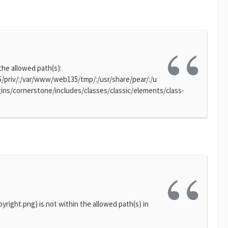
 the allowed path(s):
riv/:/var/www/web135/tmp/:/usr/share/pear/:/u
ins/cornerstone/includes/classes/classic/elements/class-
yright.png) is not within the allowed path(s) in