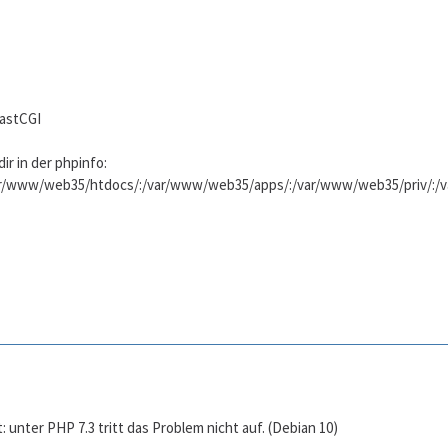
FastCGI
r in der phpinfo:
/www/web35/htdocs/:/var/www/web35/apps/:/var/www/web35/priv/:/var
t: unter PHP 7.3 tritt das Problem nicht auf. (Debian 10)