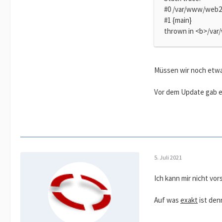
#0 /var/www/web21
#1 {main}
thrown in <b>/var
Müssen wir noch etwas
Vor dem Update gab e
5. Juli 2021
Ich kann mir nicht vo
Auf was
exakt
ist de