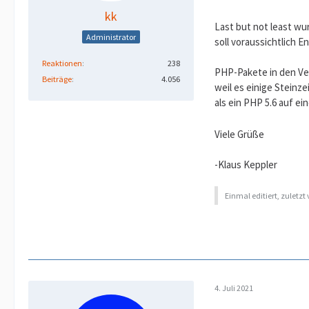
kk
Last but not least wu
Administrator
soll voraussichtlich E
Reaktionen
238
PHP-Pakete in den Vers
Beiträge
4.056
weil es einige Steinz
als ein PHP 5.6 auf e
Viele Grüße
-Klaus Keppler
Einmal editiert, zuletzt
4. Juli 2021