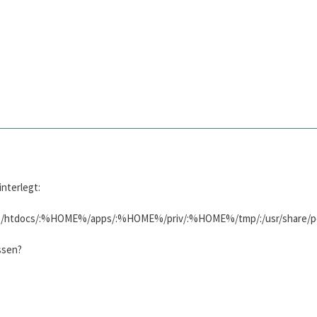
interlegt:
ocs/:%HOME%/apps/:%HOME%/priv/:%HOME%/tmp/:/usr/share/pear/:/
ssen?