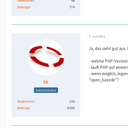
Reaktionen
48
Beiträge
774
5. Juli 2021
Ja, das sieht gut aus.
- welche PHP-Version 
- läuft PHP auf einem
- wenn möglich, legen
"open_basedir"?
kk
Administrator
Reaktionen
238
Beiträge
4.056