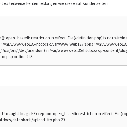
lt es teilweise Fehlermeldungen wie diese auf Kundenseiten:
s(): open_basedir restriction in effect. File(/definition.php) is not within
/:/var/www/web135/htdocs/:/var/www/web135/apps/:/var/www/web135/p
p/:/usr/bin/:/dev/urandom) in /var/www/web135/htdocs/wp-content/plug
or.php on line 218
: Uncaught ImagickException: open_basedir restriction in effect. File(cop
tdocs/datenbank/upload_ftp.php:20