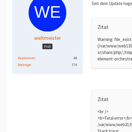
Seit dem Update hage
Zitat
weltmeister
Warning: file_exist
(/var/www/web135
Profi
sr/share/php/:/tm
Reaktionen
48
element-orchestrat
Beiträge
774
Zitat
<br />
<b>Fatal error</b>
/var/www/web21/h
Stack trace: