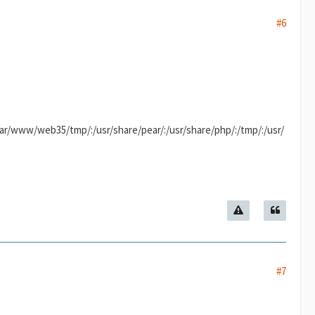
#6
/www/web35/tmp/:/usr/share/pear/:/usr/share/php/:/tmp/:/usr/
#7