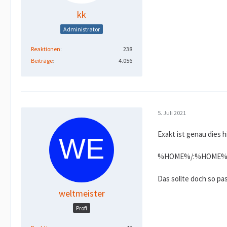
kk
Administrator
Reaktionen
238
Beiträge
4.056
5. Juli 2021
Exakt ist genau dies h
%HOME%/:%HOME%/htd
Das sollte doch so pa
weltmeister
Profi