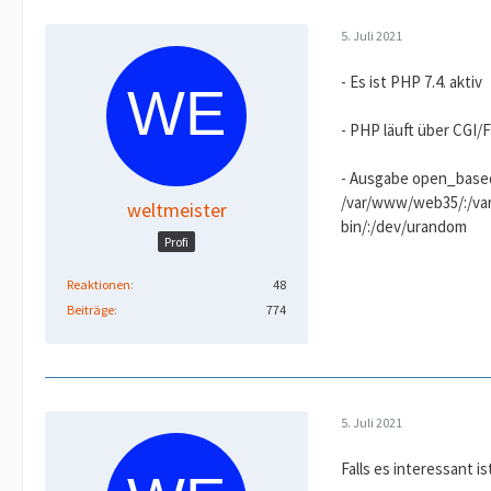
5. Juli 2021
- Es ist PHP 7.4. aktiv
- PHP läuft über CGI/
- Ausgabe open_basedi
/var/www/web35/:/var
weltmeister
bin/:/dev/urandom
Profi
Reaktionen
48
Beiträge
774
5. Juli 2021
Falls es interessant is