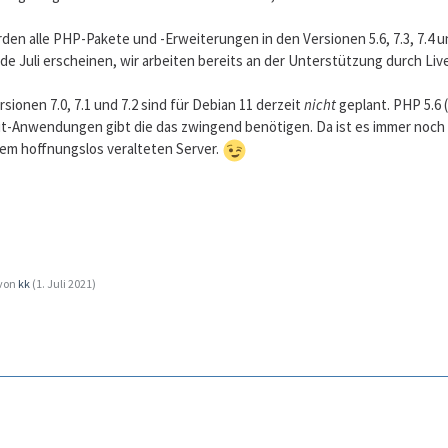
rden alle PHP-Pakete und -Erweiterungen in den Versionen 5.6, 7.3, 7.4 u
nde Juli erscheinen, wir arbeiten bereits an der Unterstützung durch Liv
ionen 7.0, 7.1 und 7.2 sind für Debian 11 derzeit
nicht
geplant. PHP 5.6 (
eit-Anwendungen gibt die das zwingend benötigen. Da ist es immer noch b
inem hoffnungslos veralteten Server.
 von
kk
(
1. Juli 2021
)