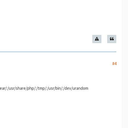
#4
usr/share/php/:/tmp/:/usr/bin/:/dev/urandom