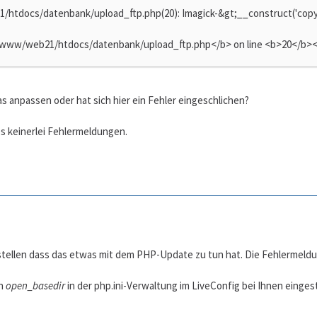
/htdocs/datenbank/upload_ftp.php(20): Imagick-&gt;__construct('copy
/www/web21/htdocs/datenbank/upload_ftp.php</b> on line <b>20</b><
 anpassen oder hat sich hier ein Fehler eingeschlichen?
s keinerlei Fehlermeldungen.
rstellen dass das etwas mit dem PHP-Update zu tun hat. Die Fehlermeldu
nn
open_basedir
in der php.ini-Verwaltung im LiveConfig bei Ihnen eingest