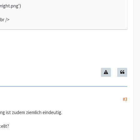
right.png')
br />
#3
ng ist zudem ziemlich eindeutig.
ellt?