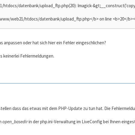
/htdocs/datenbank/upload_ftp.php(20): Imagick-&gt;__construct('copy
/www/web21/htdocs/datenbank/upload_ftp.php</b> on line <b>20</b><
 anpassen oder hat sich hier ein Fehler eingeschlichen?
s keinerlei Fehlermeldungen.
rstellen dass das etwas mit dem PHP-Update zu tun hat. Die Fehlermeldu
nn
open_basedir
in der php.ini-Verwaltung im LiveConfig bei Ihnen eingest