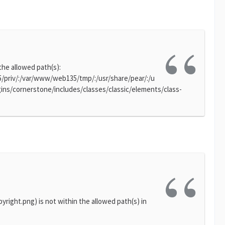
 the allowed path(s):
riv/:/var/www/web135/tmp/:/usr/share/pear/:/u
ins/cornerstone/includes/classes/classic/elements/class-
yright.png) is not within the allowed path(s) in