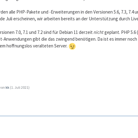
rden alle PHP-Pakete und -Erweiterungen in den Versionen 5.6, 7.3, 7.4 u
nde Juli erscheinen, wir arbeiten bereits an der Unterstützung durch Liv
ionen 7.0, 7.1 und 7.2 sind für Debian 11 derzeit
nicht
geplant. PHP 5.6 (
eit-Anwendungen gibt die das zwingend benötigen. Da ist es immer noch b
inem hoffnungslos veralteten Server.
 von
kk
(
1. Juli 2021
)