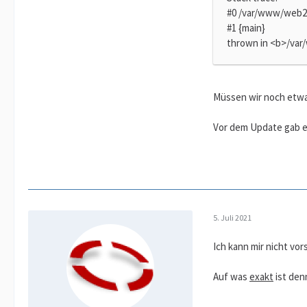
#0 /var/www/web21
#1 {main}
thrown in <b>/var
Müssen wir noch etwas
Vor dem Update gab e
5. Juli 2021
Ich kann mir nicht vo
Auf was
exakt
ist de