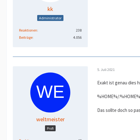
kk
Administrator
Reaktionen
238
Beiträge
4.056
5. Juli 2021
Exakt ist genau dies h
%HOME%/:%HOME%/htd
Das sollte doch so pa
weltmeister
Profi