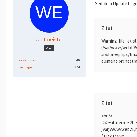
Seit dem Update hage
Zitat
weltmeister
Warning: file_exist
(/var/www/web135
Profi
sr/share/php/:/tm
Reaktionen
48
element-orchestrat
Beiträge
774
Zitat
<br />
<b>Fatal error</b>
/var/www/web21/h
Stack trace: