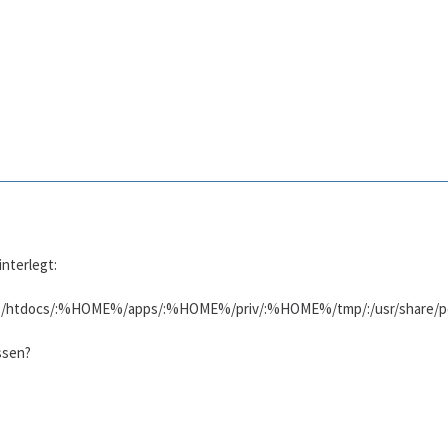
interlegt:
ocs/:%HOME%/apps/:%HOME%/priv/:%HOME%/tmp/:/usr/share/pear/:/
ssen?