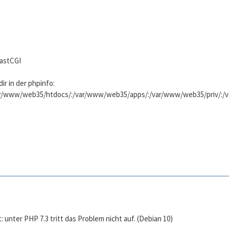
FastCGI
r in der phpinfo:
/www/web35/htdocs/:/var/www/web35/apps/:/var/www/web35/priv/:/var
t: unter PHP 7.3 tritt das Problem nicht auf. (Debian 10)