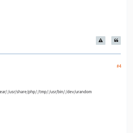
#4
usr/share/php/:/tmp/:/usr/bin/:/dev/urandom