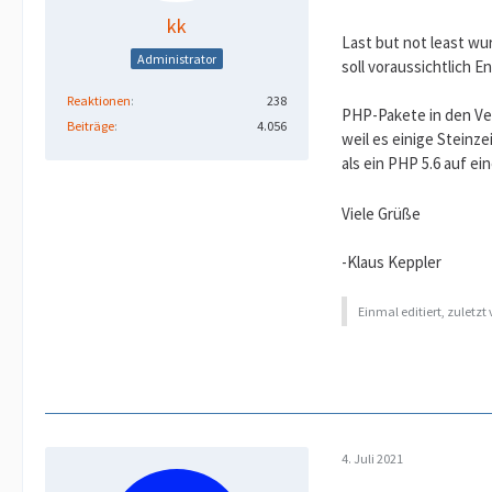
kk
Last but not least wu
Administrator
soll voraussichtlich E
Reaktionen
238
PHP-Pakete in den Vers
Beiträge
4.056
weil es einige Steinz
als ein PHP 5.6 auf e
Viele Grüße
-Klaus Keppler
Einmal editiert, zuletzt
4. Juli 2021