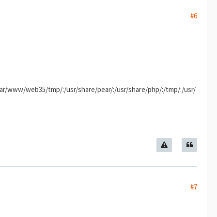
#6
/www/web35/tmp/:/usr/share/pear/:/usr/share/php/:/tmp/:/usr/
#7