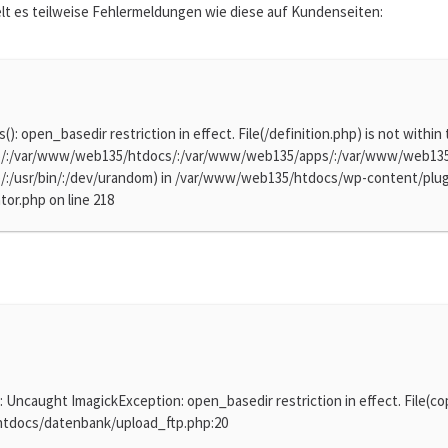
lt es teilweise Fehlermeldungen wie diese auf Kundenseiten:
s(): open_basedir restriction in effect. File(/definition.php) is not within
/:/var/www/web135/htdocs/:/var/www/web135/apps/:/var/www/web135/p
p/:/usr/bin/:/dev/urandom) in /var/www/web135/htdocs/wp-content/plug
or.php on line 218
: Uncaught ImagickException: open_basedir restriction in effect. File(cop
tdocs/datenbank/upload_ftp.php:20