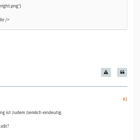
right.png')
br />
#3
ng ist zudem ziemlich eindeutig.
ellt?