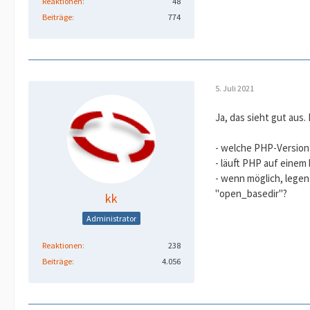
Reaktionen
48
Beiträge
774
5. Juli 2021
Ja, das sieht gut aus.
- welche PHP-Version 
- läuft PHP auf einem
- wenn möglich, legen
"open_basedir"?
kk
Administrator
Reaktionen
238
Beiträge
4.056