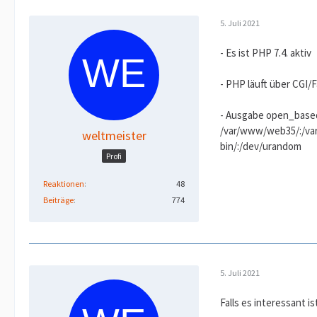
5. Juli 2021
- Es ist PHP 7.4. aktiv
- PHP läuft über CGI/
- Ausgabe open_basedi
/var/www/web35/:/var
weltmeister
bin/:/dev/urandom
Profi
Reaktionen
48
Beiträge
774
5. Juli 2021
Falls es interessant is