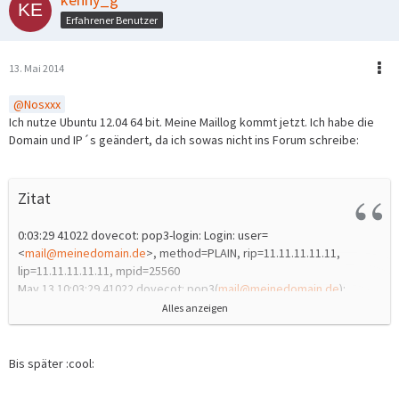
Erfahrener Benutzer
13. Mai 2014
Nosxxx
Ich nutze Ubuntu 12.04 64 bit. Meine Maillog kommt jetzt. Ich habe die
Domain und IP´s geändert, da ich sowas nicht ins Forum schreibe:
Zitat
0:03:29 41022 dovecot: pop3-login: Login: user=
<
mail@meinedomain.de
>, method=PLAIN, rip=11.11.11.11.11,
lip=11.11.11.11.11, mpid=25560
May 13 10:03:29 41022 dovecot: pop3(
mail@meinedomain.de
):
Disconnected: Logged out top=0/0, retr=0/0, del=0/0, size=0
Alles anzeigen
May 13 10:32:30 41022 dovecot: imap-login: Disconnected: Too many
invalid commands (no auth attempts): rip=11.11.11.11.11,
lip=11.11.11.11.11
Bis später :cool:
May 13 10:32:30 41022 dovecot: imap-login: Disconnected (no auth
attempts): rip=11.11.11.11.11, lip=11.11.11.11.11