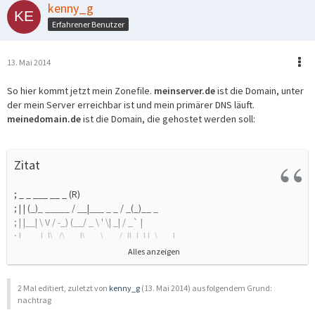
kenny_g
Erfahrener Benutzer
13. Mai 2014
So hier kommt jetzt mein Zonefile.
meinserver.de
ist die Domain, unter
der mein Server erreichbar ist und mein primärer DNS läuft.
meinedomain.de
ist die Domain, die gehostet werden soll:
Zitat
; _ _ ___ __ _ (R)
; | | (_)_ _____ / __|___ _ _ / _(_)__ _
; | |__| \ V / -_) (__/ _ \ ' \| _| / _` |
; |____|_|\_/\___|\___\___/_||_|_| |_\__, |
; |___/
Alles anzeigen
; Copyright (c) 2009-2014 Keppler IT GmbH.
; ----------------------------------------------------------------------------
2 Mal editiert, zuletzt von
kenny_g
(
13. Mai 2014
) aus folgendem Grund:
; Created at: 2014-05-13 09:48:07 CEST
nachtrag