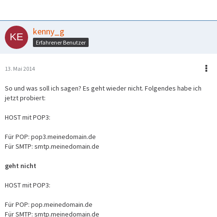
$ORIGIN .
meinedomain.de 86400 IN SOA ns1.meinserver.de.
host.meinserver.de. (
kenny_g
2014051301 ; serial
86400 ; refresh
Erfahrener Benutzer
7200 ; retry
1209600 ; expire
13. Mai 2014
3600 ; minimum (neg. TTL)
)
So und was soll ich sagen? Es geht wieder nicht. Folgendes habe ich
10800 IN NS ns1.meinserver.de.
jetzt probiert:
10800 IN NS ns2.meinserver.de.
10800 IN MX 10 meinserver.de.
HOST mit POP3:
10800 IN A 11.111.11.11
$ORIGIN meinedomain.de.
Für POP: pop3.meinedomain.de
www 10800 IN A 11.111.11.11
Für SMTP: smtp.meinedomain.de
; <EOF>
geht nicht
HOST mit POP3:
Für POP: pop.meinedomain.de
Für SMTP: smtp.meinedomain.de