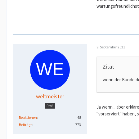
wartungsfreundlichst
9. September 2021
Zitat
wenn der Kunde de
weltmeister
Profi
Ja wenn... aber erklär
"vorserviert" haben,
Reaktionen
48
Beiträge
773