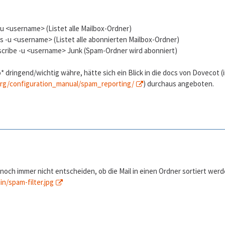
-u <username> (Listet alle Mailbox-Ordner)
-s -u <username> (Listet alle abonnierten Mailbox-Ordner)
cribe -u <username> Junk (Spam-Ordner wird abonniert)
o* dringend/wichtig währe, hätte sich ein Blick in die docs von Dovecot
org/configuration_manual/spam_reporting/
) durchaus angeboten.
ch immer nicht entscheiden, ob die Mail in einen Ordner sortiert werden 
n/spam-filter.jpg