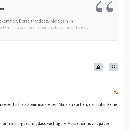
men!
bekommen. Derzeit landet zu viel Spam im
 Dringlichkeit keine Email zu übersehen, die ggf.
n. Wenn davon eine Mail nicht ankommt, und bei
nd anderes vergeben. Das ist in der Branche so
ünscht ist. Dabei kann viel Geld verloren gehen!
 expliziten Hinweis, ggf. im Spamordner
chmal nachfragen. Wie geht das ohne Spamordner?
#2
 nicht hingehören. Die ich aber dank des
sehentlich als Spam markierten Mails zu suchen, damit ihm keine
i Ihnen nicht machbar ist, ziehen wir um.
cher
und sorgt dafür, dass wichtige E-Mails eher
noch später