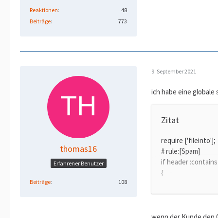
Reaktionen
48
Beiträge
773
9. September 2021
ich habe eine globale 
Zitat
require ['fileinto'];
thomas16
# rule:[Spam]
if header :contain
Erfahrener Benutzer
{
Beiträge
108
<------>fileinto "
}
wenn der Kunde den Or