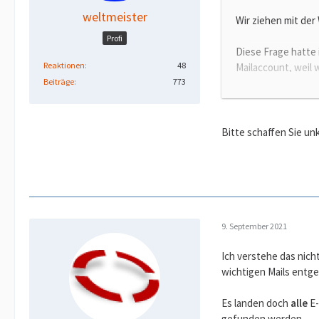
weltmeister
Wir ziehen mit der
Profi
Diese Frage hatte 
Reaktionen
48
Mailaccount, weil 
Beiträge
773
fälschlicherweise 
Zum einen bekommt
Ihrem System ohne 
Bitte schaffen Sie un
üblich, weil der A
Auch der Absender 
Viele andere wicht
nachzusehen, wenn
9. September 2021
Auf anderen Mailac
Spamordners identi
Ich verstehe das nich
wichtigen Mails entg
Um es kurz zu mach
Es landen doch
alle
E-
gefunden werden.