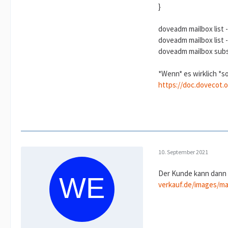
}
doveadm mailbox list 
doveadm mailbox list 
doveadm mailbox subs
*Wenn* es wirklich *s
https://doc.dovecot.
10. September 2021
Der Kunde kann dann no
verkauf.de/images/mai