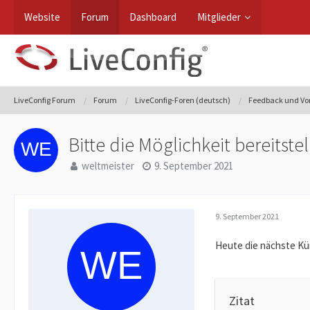
Website
Forum
Dashboard
Mitglieder
LiveConfig Forum
Forum
LiveConfig-Foren (deutsch)
Feedback und Vo
Bitte die Möglichkeit bereitst
weltmeister
9. September 2021
9. September 2021
Heute die nächste K
Zitat