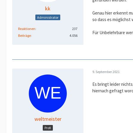
kk
Genau hier erkennt man
Administrator
so dass es möglichst 
Reaktionen
237
Für Unbelehrbare wer
Beiträge
4.056
9. September 2021
Es bringt leider nich
hiernach gefragt word
weltmeister
Profi