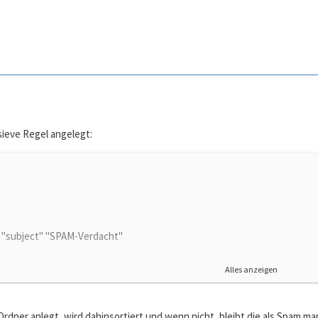
sieve Regel angelegt:
s "subject" "SPAM-Verdacht"
INBOX.Spam";
Alles anzeigen
dner anlegt, wird dahinsortiert und wenn nicht, bleibt die als Spam mar