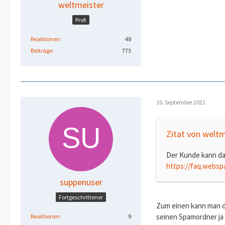
weltmeister
Profi
Reaktionen
48
Beiträge
773
10. September 2021
Zitat von weltm
Der Kunde kann dan
https://faq.websp
suppenuser
Fortgeschrittener
Zum einen kann man d
seinen Spamordner ja 
Reaktionen
9