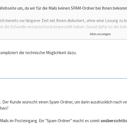
 Webseite um, da wir für die Mails keinen SPAM-Ordner bei Ihnen bekom
ich bereits vor längerer Zeit mit Ihnen diskutiert, ohne eine Lösung zu 
wir die Schwelle entsprechend eingestellt haben. Grund dafür ist die hohe
als Spam eingestuft wird.
Alles anzeigen
 mein Sohn Anfragen für die Mitarbeit als Kameramann bei Filmprojekte
Spamordner erfahren wir das ja nicht, wird der Auftrag einfach an jema
kompliziert die technische Möglichkeit dazu.
bsender davon ausgeht, dass keine Antwort kommt, weil der Job nicht gew
weiß ja meist nicht, dass er als Spamversender herausgefiltert wird.
ige Mails, wie z.B. Terminvergabe für Coronaimpfungen, kommen mit dem
 man glaubt, einen Termin bekommen zu haben, aber man soll nicht no
counts mit Spamordner finde ich immer mal wieder wichtige Mails, die da
fizieren kann.
t. Der Kunde wünscht einen Spam-Ordner, um darin ausdrücklich nach ver
ehen?
en. Wir brauchen schnell einen Mailaccount mit Spamordner. Wenn das be
Mails im Posteingang. Ein "Spam-Ordner" macht es somit
unübersichtli