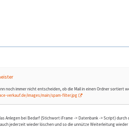
eister
n noch immer nicht entscheiden, ob die Mail in einen Ordner sortiert werd
ace-verkauf.de/images/main/spam-filter.jpg
as Anlegen bei Bedarf (Stichwort iFrame -> Datenbank -> Script) durc
auch jederzeit wieder löschen und so die unnütze Weiterleitung wieder