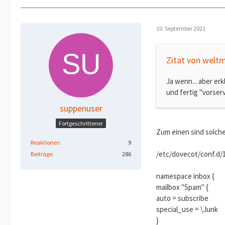
10. September 2021
Zitat von weltm
Ja wenn... aber er
und fertig "vorse
suppenuser
Fortgeschrittener
Zum einen sind solch
Reaktionen
9
/etc/dovecot/conf.d/1
Beiträge
286
namespace inbox {
mailbox "Spam" {
auto = subscribe
special_use = \Junk
}