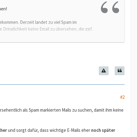
men!
bekommen. Derzeit landet zu viel Spam im
 Dringlichkeit keine Email zu übersehen, die ggf.
n. Wenn davon eine Mail nicht ankommt, und bei
nd anderes vergeben. Das ist in der Branche so
ünscht ist. Dabei kann viel Geld verloren gehen!
 expliziten Hinweis, ggf. im Spamordner
chmal nachfragen. Wie geht das ohne Spamordner?
#2
 nicht hingehören. Die ich aber dank des
sehentlich als Spam markierten Mails zu suchen, damit ihm keine
i Ihnen nicht machbar ist, ziehen wir um.
cher
und sorgt dafür, dass wichtige E-Mails eher
noch später