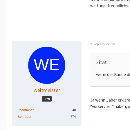
wartungsfreundlichst
9. September 2021
Zitat
wenn der Kunde de
weltmeister
Profi
Ja wenn... aber erklär
"vorserviert" haben,
Reaktionen
48
Beiträge
774