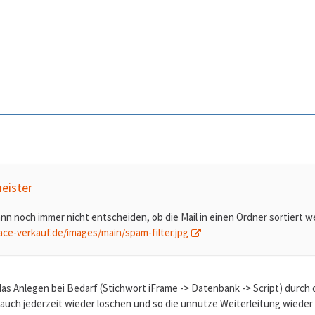
eister
n noch immer nicht entscheiden, ob die Mail in einen Ordner sortiert werd
ace-verkauf.de/images/main/spam-filter.jpg
as Anlegen bei Bedarf (Stichwort iFrame -> Datenbank -> Script) durc
auch jederzeit wieder löschen und so die unnütze Weiterleitung wieder