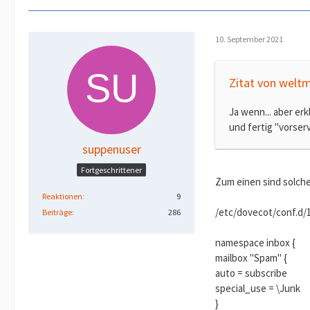
10. September 2021
Zitat von weltm
Ja wenn... aber er
und fertig "vorse
suppenuser
Fortgeschrittener
Zum einen sind solch
Reaktionen
9
/etc/dovecot/conf.d/1
Beiträge
286
namespace inbox {
mailbox "Spam" {
auto = subscribe
special_use = \Junk
}