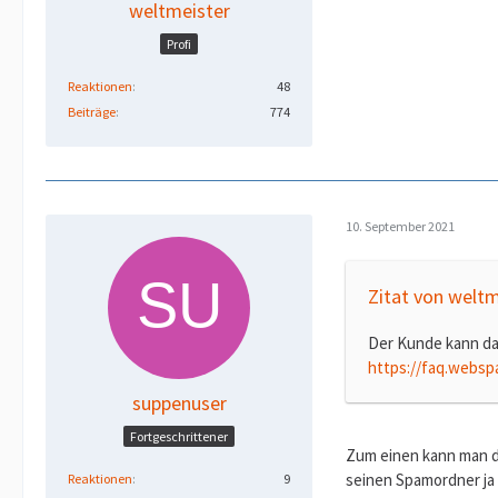
weltmeister
Profi
Reaktionen
48
Beiträge
774
10. September 2021
Zitat von weltm
Der Kunde kann dan
https://faq.websp
suppenuser
Fortgeschrittener
Zum einen kann man d
seinen Spamordner ja 
Reaktionen
9