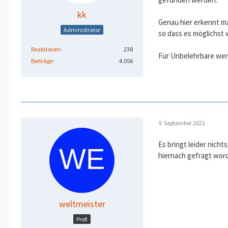
kk
Genau hier erkennt man
Administrator
so dass es möglichst 
Reaktionen
238
Für Unbelehrbare wer
Beiträge
4.056
9. September 2021
Es bringt leider nich
hiernach gefragt word
weltmeister
Profi