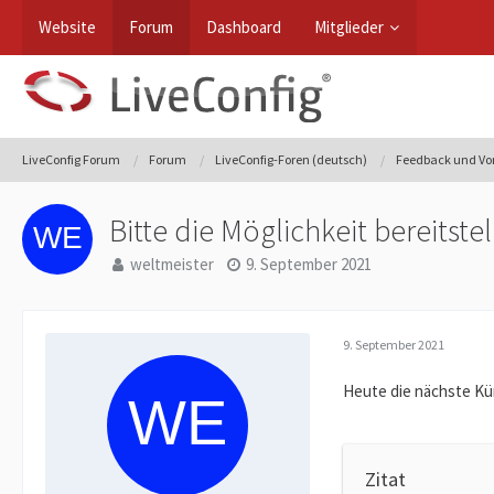
Website
Forum
Dashboard
Mitglieder
LiveConfig Forum
Forum
LiveConfig-Foren (deutsch)
Feedback und Vo
Bitte die Möglichkeit bereitst
weltmeister
9. September 2021
9. September 2021
Heute die nächste K
Zitat