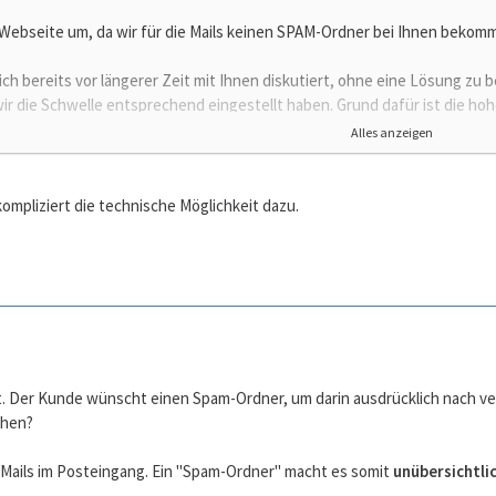
 Webseite um, da wir für die Mails keinen SPAM-Ordner bei Ihnen bekom
ich bereits vor längerer Zeit mit Ihnen diskutiert, ohne eine Lösung zu 
wir die Schwelle entsprechend eingestellt haben. Grund dafür ist die hohe
als Spam eingestuft wird.
Alles anzeigen
 mein Sohn Anfragen für die Mitarbeit als Kameramann bei Filmprojekte
Spamordner erfahren wir das ja nicht, wird der Auftrag einfach an jema
kompliziert die technische Möglichkeit dazu.
bsender davon ausgeht, dass keine Antwort kommt, weil der Job nicht gew
weiß ja meist nicht, dass er als Spamversender herausgefiltert wird.
ige Mails, wie z.B. Terminvergabe für Coronaimpfungen, kommen mit dem
 man glaubt, einen Termin bekommen zu haben, aber man soll nicht no
counts mit Spamordner finde ich immer mal wieder wichtige Mails, die da
fizieren kann.
t. Der Kunde wünscht einen Spam-Ordner, um darin ausdrücklich nach ver
ehen?
en. Wir brauchen schnell einen Mailaccount mit Spamordner. Wenn das be
Mails im Posteingang. Ein "Spam-Ordner" macht es somit
unübersichtli