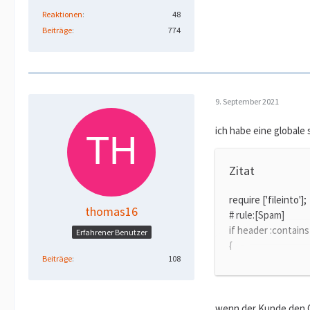
Reaktionen
48
Beiträge
774
9. September 2021
ich habe eine globale 
Zitat
require ['fileinto'];
thomas16
# rule:[Spam]
if header :contain
Erfahrener Benutzer
{
Beiträge
108
<------>fileinto "
}
wenn der Kunde den Or