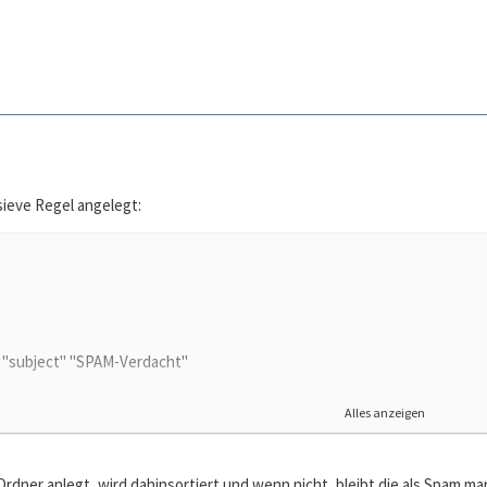
sieve Regel angelegt:
s "subject" "SPAM-Verdacht"
INBOX.Spam";
Alles anzeigen
dner anlegt, wird dahinsortiert und wenn nicht, bleibt die als Spam mar