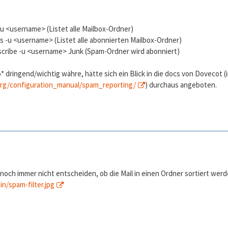
-u <username> (Listet alle Mailbox-Ordner)
-s -u <username> (Listet alle abonnierten Mailbox-Ordner)
cribe -u <username> Junk (Spam-Ordner wird abonniert)
o* dringend/wichtig währe, hätte sich ein Blick in die docs von Dovecot
org/configuration_manual/spam_reporting/
) durchaus angeboten.
ch immer nicht entscheiden, ob die Mail in einen Ordner sortiert werden 
n/spam-filter.jpg