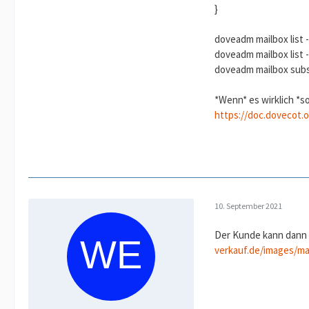
}
doveadm mailbox list 
doveadm mailbox list 
doveadm mailbox subs
*Wenn* es wirklich *s
https://doc.dovecot.
10. September 2021
Der Kunde kann dann no
verkauf.de/images/mai