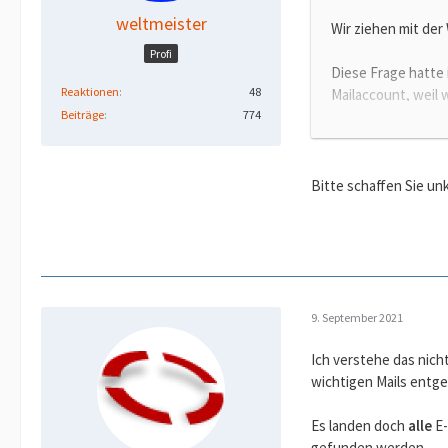
weltmeister
Wir ziehen mit der
Profi
Diese Frage hatte 
Reaktionen
48
Mailaccount, weil 
Beiträge
774
fälschlicherweise 
Zum einen bekommt
Ihrem System ohne 
Bitte schaffen Sie un
üblich, weil der A
Auch der Absender 
Viele andere wicht
nachzusehen, wenn
9. September 2021
Auf anderen Mailac
Spamordners identi
Ich verstehe das nich
wichtigen Mails entg
Um es kurz zu mach
Es landen doch
alle
E-
gefunden werden.