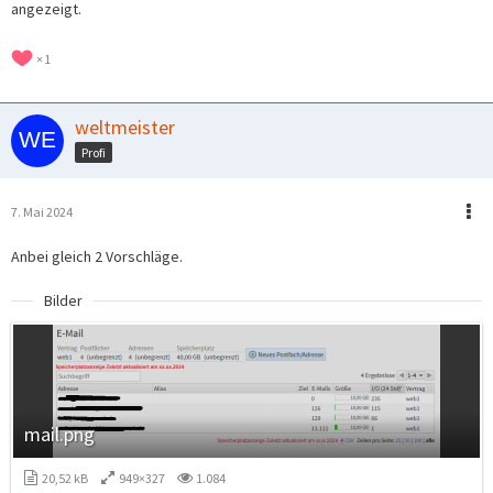
angezeigt.
1
weltmeister
Profi
7. Mai 2024
Anbei gleich 2 Vorschläge.
Bilder
mail.png
20,52 kB
949×327
1.084