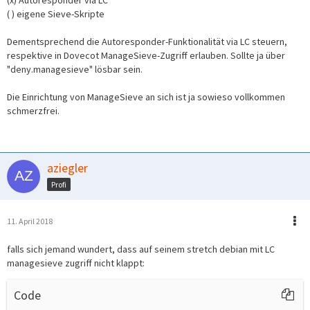
(x) Autoresponder via LC
( ) eigene Sieve-Skripte
Dementsprechend die Autoresponder-Funktionalität via LC steuern,
respektive in Dovecot ManageSieve-Zugriff erlauben. Sollte ja über
"deny.managesieve" lösbar sein.
Die Einrichtung von ManageSieve an sich ist ja sowieso vollkommen
schmerzfrei.
aziegler
Profi
11. April 2018
falls sich jemand wundert, dass auf seinem stretch debian mit LC
managesieve zugriff nicht klappt:
Code