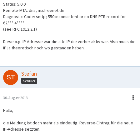
Status: 5.0.0
Remote-MTA: dns; mx.freenet.de
Diagnostic-Code: smtp; 550 inconsistent or no DNS PTR record for
62.***.4*.***
(see RFC 1912 2.1)
Diese o.g. IP Adresse war die alte IP die vorher aktiv war. Also muss die
IP ja theoretisch noch wo gestanden haben....
Stefan
Schüler
30. August 2013
Hallo,
die Meldung ist doch mehr als eindeutig. Reverse-Eintrag für die neue
IP-Adresse setzten.