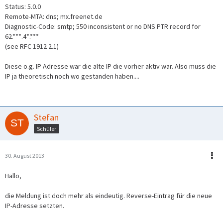
Status: 5.0.0
Remote-MTA: dns; mx.freenet.de
Diagnostic-Code: smtp; 550 inconsistent or no DNS PTR record for
62.***.4*.***
(see RFC 1912 2.1)
Diese o.g. IP Adresse war die alte IP die vorher aktiv war. Also muss die
IP ja theoretisch noch wo gestanden haben....
Stefan
Schüler
30. August 2013
Hallo,
die Meldung ist doch mehr als eindeutig. Reverse-Eintrag für die neue
IP-Adresse setzten.