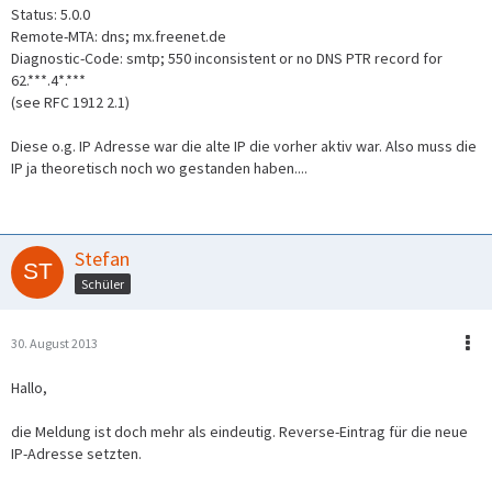
Status: 5.0.0
Remote-MTA: dns; mx.freenet.de
Diagnostic-Code: smtp; 550 inconsistent or no DNS PTR record for
62.***.4*.***
(see RFC 1912 2.1)
Diese o.g. IP Adresse war die alte IP die vorher aktiv war. Also muss die
IP ja theoretisch noch wo gestanden haben....
Stefan
Schüler
30. August 2013
Hallo,
die Meldung ist doch mehr als eindeutig. Reverse-Eintrag für die neue
IP-Adresse setzten.