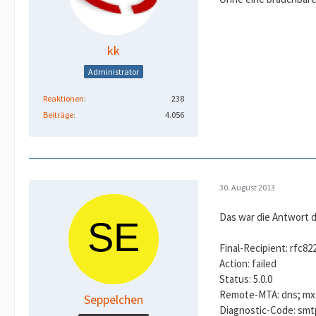
kk
Administrator
Reaktionen
238
Beiträge
4.056
30. August 2013
Das war die Antwort d
Final-Recipient: rfc82
Action: failed
Status: 5.0.0
Remote-MTA: dns; mx
Seppelchen
Diagnostic-Code: smtp