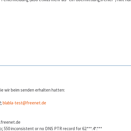
ie wir beim senden erhalten hatten:
2;
blabla-test@freenet.de
.freenet.de
; 550 inconsistent or no DNS PTR record for 62.***.4*.***