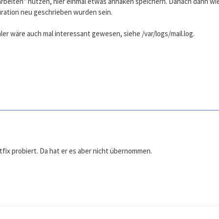
rbeiten" nutzen, hier einmal etwas anhaken speichern. Danach dann wie
uration neu geschrieben wurden sein.
er wäre auch mal interessant gewesen, siehe /var/logs/mail.log.
tfix probiert. Da hat er es aber nicht übernommen.