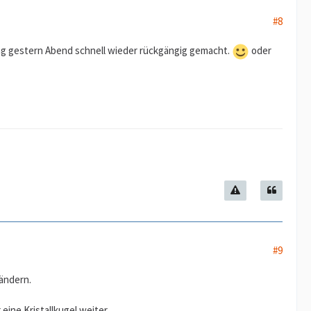
#8
ng gestern Abend schnell wieder rückgängig gemacht.
oder
#9
 ändern.
eine Kristallkugel weiter.