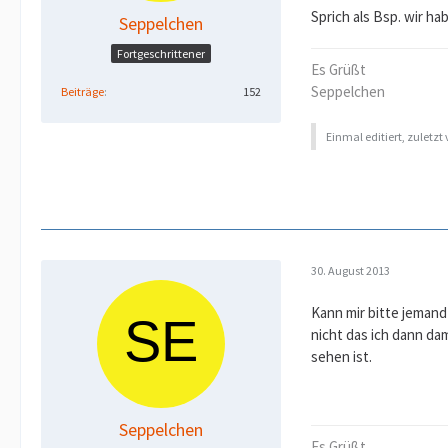
Sprich als Bsp. wir ha
Seppelchen
Fortgeschrittener
Es Grüßt
Seppelchen
Beiträge
152
Einmal editiert, zuletzt
30. August 2013
Kann mir bitte jemand 
nicht das ich dann da
sehen ist.
Seppelchen
Es Grüßt