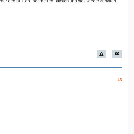
der den Button "bearbeiten" klicken und dies wieder abhaken.
#6