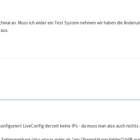
ochmal an. Muss ich wider ein Test System nehmen wir haben die Änderu
raus.
onfiguriert LiveConfig derzeit keine IPs - da muss man also auch nichts
Fehlermeldung (also etwas mehr als "ein Übermittlungsfehler") hilft nur 