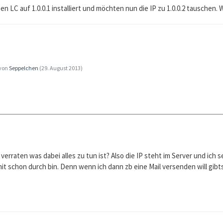
ben LC auf 1.0.0.1 installiert und möchten nun die IP zu 1.0.0.2 tausche
 von
Seppelchen
(
29. August 2013
)
verraten was dabei alles zu tun ist? Also die IP steht im Server und ich
mit schon durch bin. Denn wenn ich dann zb eine Mail versenden will gibt