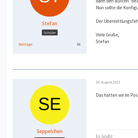
dann den Button "bea
Nun sollte die Konfig
Der Übermittlungsfehl
Stefan
Schüler
Viele Grüße,
Stefan
Beiträge
56
30. August 2013
Das hatten wir im Pos
Seppelchen
Es Grüßt