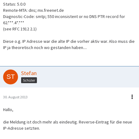
Status: 5.0.0
Remote-MTA: dns; mx.freenet.de
Diagnostic-Code: smtp; 550 inconsistent or no DNS PTR record for
62.***.4*.***
(see RFC 1912 2.1)
Diese o.g. IP Adresse war die alte IP die vorher aktiv war. Also muss die
IP ja theoretisch noch wo gestanden haben....
Stefan
Schüler
30. August 2013
Hallo,
die Meldung ist doch mehr als eindeutig. Reverse-Eintrag für die neue
IP-Adresse setzten.