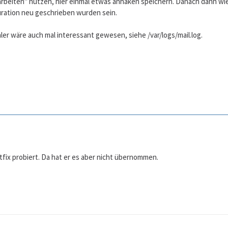
rbeiten" nutzen, hier einmal etwas anhaken speichern. Danach dann wie
uration neu geschrieben wurden sein.
er wäre auch mal interessant gewesen, siehe /var/logs/mail.log.
tfix probiert. Da hat er es aber nicht übernommen.