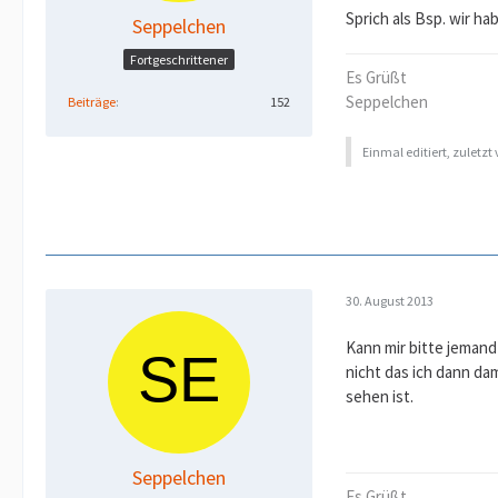
Sprich als Bsp. wir ha
Seppelchen
Fortgeschrittener
Es Grüßt
Seppelchen
Beiträge
152
Einmal editiert, zuletzt
30. August 2013
Kann mir bitte jemand 
nicht das ich dann da
sehen ist.
Seppelchen
Es Grüßt