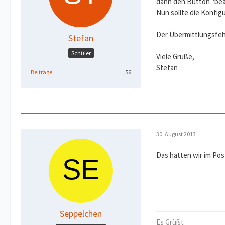
dann den Button "bea
Nun sollte die Konfig
Der Übermittlungsfehl
Stefan
Schüler
Viele Grüße,
Stefan
Beiträge
56
30. August 2013
Das hatten wir im Pos
Seppelchen
Es Grüßt