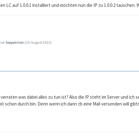
ben LC auf 1.0.0.1 installiert und möchten nun die IP zu 1.0.0.2 tausche
 von
Seppelchen
(
29. August 2013
)
verraten was dabei alles zu tun ist? Also die IP steht im Server und ich
mit schon durch bin. Denn wenn ich dann zb eine Mail versenden will gibt