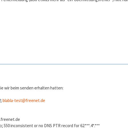
ie wir beim senden erhalten hatten:
2;
blabla-test@freenet.de
.freenet.de
; 550 inconsistent or no DNS PTR record for 62.***.4*.***