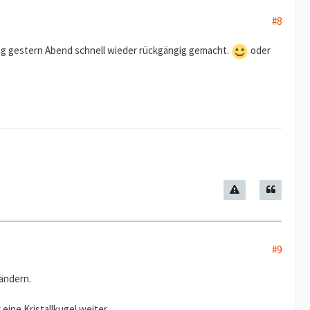
#8
ng gestern Abend schnell wieder rückgängig gemacht.
oder
#9
 ändern.
eine Kristallkugel weiter.