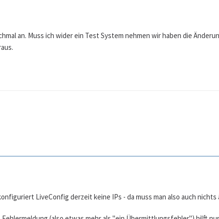
ochmal an. Muss ich wider ein Test System nehmen wir haben die Änderu
raus.
onfiguriert LiveConfig derzeit keine IPs - da muss man also auch nichts
Fehlermeldung (also etwas mehr als "ein Übermittlungsfehler") hilft nur 