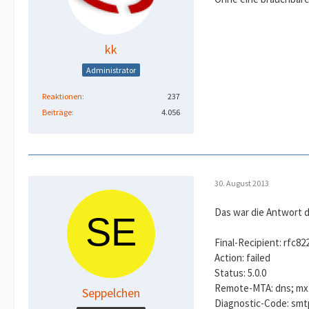
kk
Administrator
Reaktionen
237
Beiträge
4.056
30. August 2013
Das war die Antwort d
Final-Recipient: rfc82
Action: failed
Status: 5.0.0
Remote-MTA: dns; mx
Seppelchen
Diagnostic-Code: smtp