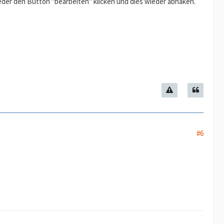
der den Button "bearbeiten" klicken und dies wieder abhaken.
#6