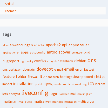
Artikel
Themen
Tags
apache2
api
anwendungen
appinstaller
apache
alias
autodiscover
apps
autoconfig
bind
applikationen
benutzer
dns
debian
bugreport
confixx
datenbank
cgi
config
cronjob
dovecot
email
domain
dns-vorlagen
e-mail
error
fastcgi
fehler
ftp
feature
https
firewall
hostingsubscriptionedit
handbuch
installation
LC3
import
ipv6
lcclient
iptables
joomla
kundenverwaltung
liveconfig
login
lets encrypt
mail
löschen
mailingliste
mailman
mailserver
multiserver
mail quota
mariadb
migration