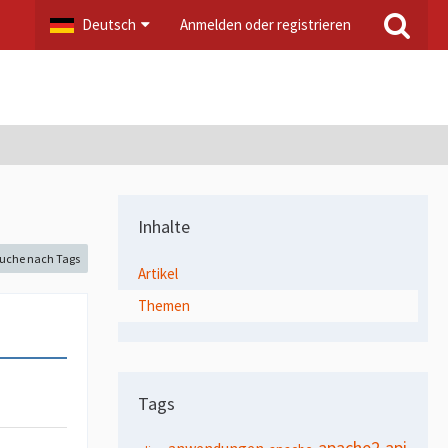
Deutsch
Anmelden oder registrieren
Inhalte
uche nach Tags
Artikel
Themen
Tags
apache2
api
anwendungen