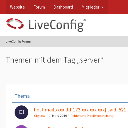
Website
Forum
Dashboard
Mitglieder
LiveConfig Forum
Themen mit dem Tag „server“
Thema
host mail.xxxx.tld[173.xxx.xxx.xxx] said: 521 
Citytow
1. März 2019
Fehler und Problembehebung