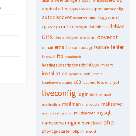
apache
alias
3
appinstaller
apps
autoconfig
applikationen
autodiscover
bugreport
bind
benutzer
debian
confixx
datenbank
cgi
config
cronjob
dns
dovecot
domain
dns-vorlagen
email
fehler
feature
e-mail
error
fastcgi
ftp
firewall
handbuch
https
hostingsubscriptionedit
import
installation
ipv6
iptables
joomla
LC3
lcclient
lets encrypt
kundenverwaltung
liveconfig
login
mail
löschen
mailman
mailserver
mailingliste
mail quota
mysql
multiserver
mariadb
migration
php
nginx
nameserver
owncloud
php-fcgi-starter
php.ini
phplist