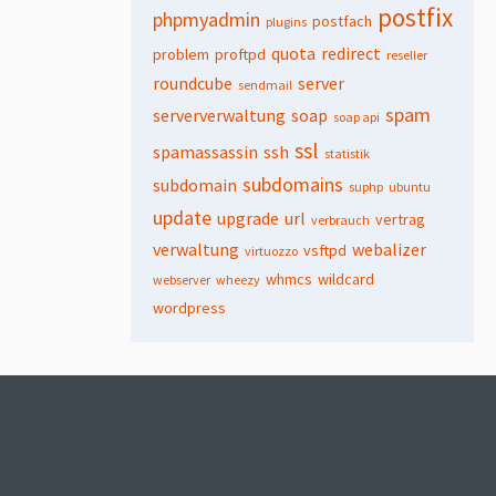
postfix
phpmyadmin
postfach
plugins
quota
redirect
problem
proftpd
reseller
roundcube
server
sendmail
spam
serververwaltung
soap
soap api
ssl
spamassassin
ssh
statistik
subdomains
subdomain
suphp
ubuntu
update
upgrade
url
vertrag
verbrauch
verwaltung
webalizer
vsftpd
virtuozzo
whmcs
wildcard
webserver
wheezy
wordpress