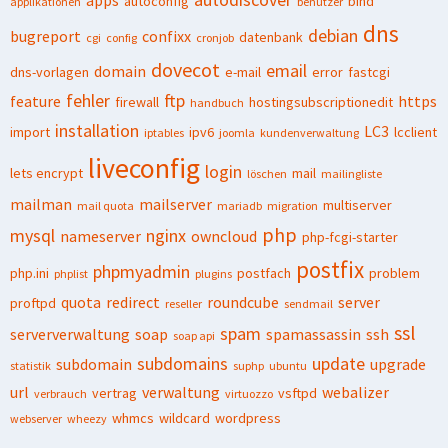
apps
autoconfig
bind
applikationen
benutzer
dns
debian
bugreport
confixx
datenbank
cgi
config
cronjob
dovecot
email
domain
dns-vorlagen
e-mail
error
fastcgi
fehler
ftp
feature
https
firewall
hostingsubscriptionedit
handbuch
installation
LC3
import
ipv6
lcclient
iptables
joomla
kundenverwaltung
liveconfig
login
lets encrypt
mail
löschen
mailingliste
mailman
mailserver
multiserver
mail quota
mariadb
migration
php
mysql
nginx
nameserver
owncloud
php-fcgi-starter
postfix
phpmyadmin
php.ini
postfach
problem
phplist
plugins
quota
redirect
roundcube
server
proftpd
reseller
sendmail
ssl
spam
serververwaltung
soap
spamassassin
ssh
soap api
subdomains
update
subdomain
upgrade
statistik
suphp
ubuntu
url
verwaltung
webalizer
vertrag
vsftpd
verbrauch
virtuozzo
whmcs
wildcard
wordpress
webserver
wheezy