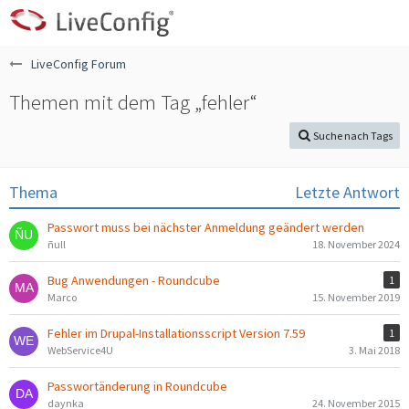
LiveConfig Forum
Themen mit dem Tag „fehler“
Suche nach Tags
Thema
Letzte Antwort
Passwort muss bei nächster Anmeldung geändert werden
ñull
18. November 2024
Bug Anwendungen - Roundcube
1
Marco
15. November 2019
Fehler im Drupal-Installationsscript Version 7.59
1
WebService4U
3. Mai 2018
Passwortänderung in Roundcube
daynka
24. November 2015