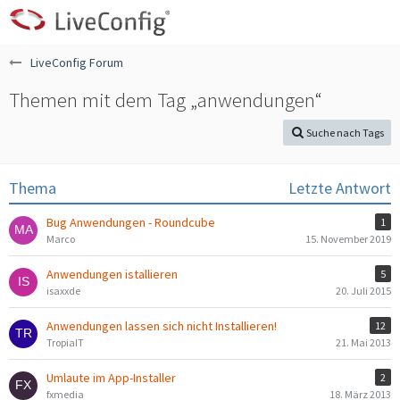
LiveConfig Forum
Themen mit dem Tag „anwendungen“
Suche nach Tags
Thema
Letzte Antwort
Bug Anwendungen - Roundcube
1
Marco
15. November 2019
Anwendungen istallieren
5
isaxxde
20. Juli 2015
Anwendungen lassen sich nicht Installieren!
12
TropiaIT
21. Mai 2013
Umlaute im App-Installer
2
fxmedia
18. März 2013