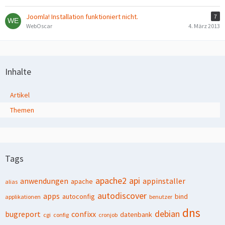
Joomla! Installation funktioniert nicht.
7
WebOscar
4. März 2013
Inhalte
Artikel
Themen
Tags
apache2
api
anwendungen
appinstaller
apache
alias
autodiscover
apps
autoconfig
bind
applikationen
benutzer
dns
debian
bugreport
confixx
datenbank
cgi
config
cronjob