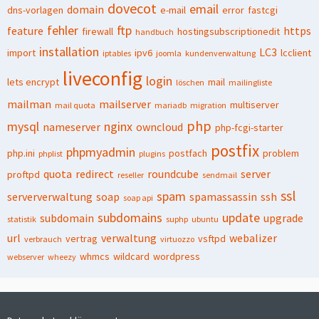
dovecot
email
domain
dns-vorlagen
e-mail
error
fastcgi
fehler
ftp
feature
https
firewall
hostingsubscriptionedit
handbuch
installation
LC3
import
ipv6
lcclient
iptables
joomla
kundenverwaltung
liveconfig
login
lets encrypt
mail
löschen
mailingliste
mailman
mailserver
multiserver
mail quota
mariadb
migration
php
mysql
nginx
nameserver
owncloud
php-fcgi-starter
postfix
phpmyadmin
php.ini
postfach
problem
phplist
plugins
quota
redirect
roundcube
server
proftpd
reseller
sendmail
ssl
spam
serververwaltung
soap
spamassassin
ssh
soap api
subdomains
update
subdomain
upgrade
statistik
suphp
ubuntu
url
verwaltung
webalizer
vertrag
vsftpd
verbrauch
virtuozzo
whmcs
wildcard
wordpress
webserver
wheezy