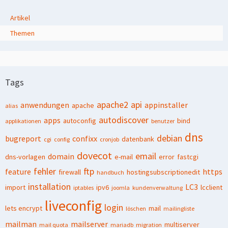
Artikel
Themen
Tags
apache2
api
anwendungen
appinstaller
apache
alias
autodiscover
apps
autoconfig
bind
applikationen
benutzer
dns
debian
bugreport
confixx
datenbank
cgi
config
cronjob
dovecot
email
domain
dns-vorlagen
e-mail
error
fastcgi
fehler
ftp
feature
https
firewall
hostingsubscriptionedit
handbuch
installation
LC3
import
ipv6
lcclient
iptables
joomla
kundenverwaltung
liveconfig
login
lets encrypt
mail
löschen
mailingliste
mailman
mailserver
multiserver
mail quota
mariadb
migration