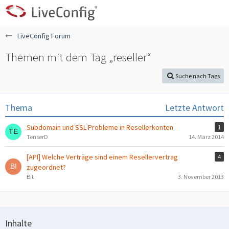
LiveConfig Forum
Themen mit dem Tag „reseller“
Suche nach Tags
Thema
Letzte Antwort
Subdomain und SSL Probleme in Resellerkonten
1
TenserD
14. März 2014
[API] Welche Verträge sind einem Resellervertrag
4
zugeordnet?
Bit
3. November 2013
Inhalte