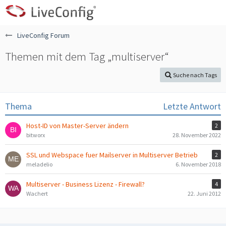
LiveConfig Forum
Themen mit dem Tag „multiserver“
Suche nach Tags
Thema
Letzte Antwort
Host-ID von Master-Server ändern
2
bitworx
28. November 2022
SSL und Webspace fuer Mailserver in Multiserver Betrieb
2
meladelio
6. November 2018
Multiserver - Business Lizenz - Firewall?
4
Wachert
22. Juni 2012