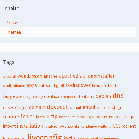
Inhalte
Artikel
Themen
Tags
apache2
api
anwendungen
appinstaller
apache
alias
autodiscover
apps
autoconfig
bind
applikationen
benutzer
dns
debian
bugreport
confixx
datenbank
cgi
config
cronjob
dovecot
email
domain
dns-vorlagen
e-mail
error
fastcgi
fehler
ftp
feature
https
firewall
hostingsubscriptionedit
handbuch
installation
LC3
import
ipv6
lcclient
iptables
joomla
kundenverwaltung
liveconfig
login
lets encrypt
mail
löschen
mailingliste