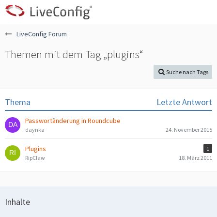
LiveConfig Forum
Themen mit dem Tag „plugins“
Suche nach Tags
Thema
Letzte Antwort
Passwortänderung in Roundcube
daynka
24. November 2015
Plugins
1
RipClaw
18. März 2011
Inhalte