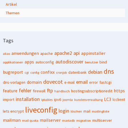
Artikel
Themen
Tags
apache2
api
anwendungen
appinstaller
apache
alias
autodiscover
apps
autoconfig
bind
applikationen
benutzer
dns
debian
bugreport
confixx
datenbank
cgi
config
cronjob
dovecot
email
domain
dns-vorlagen
e-mail
error
fastcgi
fehler
ftp
feature
https
firewall
hostingsubscriptionedit
handbuch
installation
LC3
import
ipv6
lcclient
iptables
joomla
kundenverwaltung
liveconfig
login
lets encrypt
mail
löschen
mailingliste
mailman
mailserver
multiserver
mail quota
mariadb
migration