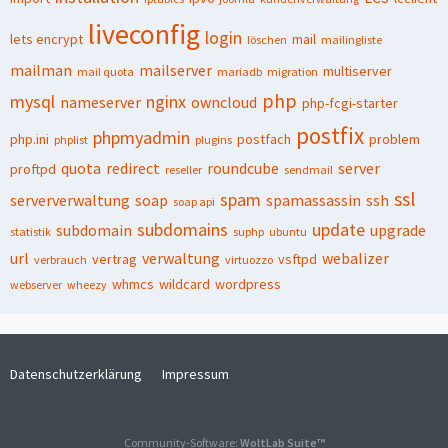
liveconfig
login
lets encrypt
mail
löschen
mailingliste
mailman
mailserver
multiserver
mail quota
mariadb
migration
php
mysql
nginx
nameserver
owncloud
php-fcgi-starter
postfix
phpmyadmin
php.ini
postfach
problem
phplist
plugins
quota
redirect
roundcube
server
proftpd
reseller
sendmail
ssl
spam
serververwaltung
soap
spamassassin
ssh
soap api
subdomains
update
subdomain
upgrade
statistik
suphp
ubuntu
url
verwaltung
webalizer
vertrag
vsftpd
verbrauch
virtuozzo
whmcs
wildcard
wordpress
webserver
wheezy
Datenschutzerklärung
Impressum
Community-Software:
WoltLab Suite™