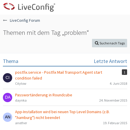
LiveConfig Forum
Themen mit dem Tag „problem“
Suche nach Tags
Thema
Letzte Antwort
postfix.service - Postfix Mail Transport Agent start
1
condition failed
Citytow
4. Juni 2018
Passwortänderung in Roundcube
daynka
24. November 2015
App-Installation wird bei neuen Top Level Domains (z.B.
".hamburg") nicht beendet
another
19. Februar 2015