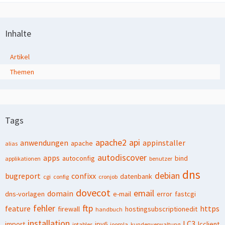
Inhalte
Artikel
Themen
Tags
apache2
api
anwendungen
appinstaller
apache
alias
autodiscover
apps
autoconfig
bind
applikationen
benutzer
dns
debian
bugreport
confixx
datenbank
cgi
config
cronjob
dovecot
email
domain
dns-vorlagen
e-mail
error
fastcgi
fehler
ftp
feature
https
firewall
hostingsubscriptionedit
handbuch
installation
LC3
import
ipv6
lcclient
iptables
joomla
kundenverwaltung