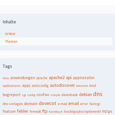
Inhalte
Artikel
Themen
Tags
apache2
api
anwendungen
appinstaller
apache
alias
autodiscover
apps
autoconfig
bind
applikationen
benutzer
dns
debian
bugreport
confixx
datenbank
cgi
config
cronjob
dovecot
email
domain
dns-vorlagen
e-mail
error
fastcgi
fehler
ftp
feature
https
firewall
hostingsubscriptionedit
handbuch