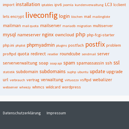
installation
LC3
import
ipv6
lcclient
iptables
joomla
kundenverwaltung
liveconfig
login
lets encrypt
mail
löschen
mailingliste
mailman
mailserver
multiserver
mail quota
mariadb
migration
php
mysql
nginx
nameserver
owncloud
php-fcgi-starter
postfix
phpmyadmin
php.ini
postfach
problem
phplist
plugins
quota
redirect
roundcube
server
proftpd
reseller
sendmail
ssl
spam
serververwaltung
soap
spamassassin
ssh
soap api
subdomains
update
subdomain
upgrade
statistik
suphp
ubuntu
url
verwaltung
webalizer
vertrag
vsftpd
verbrauch
virtuozzo
whmcs
wildcard
wordpress
webserver
wheezy
Datenschutzerklärung
Impressum