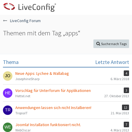
LiveConfig Forum
Themen mit dem Tag „apps“
Suche nach Tags
Thema
Letzte Antwort
Neue Apps: Lychee & Wallabag
4
JosephineSharp
6. März 2018
Vorschlag für Unterforum für Applikationen
3
Hettel.net
27. Oktober 2013
Anwendungen lassen sich nicht Installieren!
12
TropiaIT
21. Mai 2013
Joomla! Installation funktioniert nicht.
7
WebOscar
4. März 2013