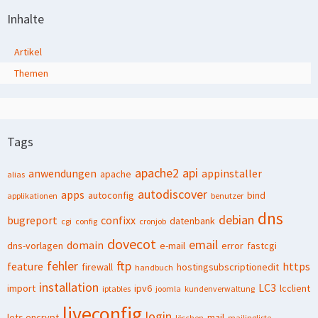
Inhalte
Artikel
Themen
Tags
apache2
api
anwendungen
appinstaller
apache
alias
autodiscover
apps
autoconfig
bind
applikationen
benutzer
dns
debian
bugreport
confixx
datenbank
cgi
config
cronjob
dovecot
email
domain
dns-vorlagen
e-mail
error
fastcgi
fehler
ftp
feature
https
firewall
hostingsubscriptionedit
handbuch
installation
LC3
import
ipv6
lcclient
iptables
joomla
kundenverwaltung
liveconfig
login
lets encrypt
mail
löschen
mailingliste