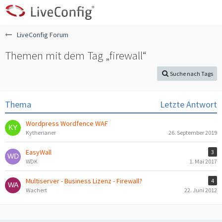
LiveConfig Forum
Themen mit dem Tag „firewall“
Suche nach Tags
Thema
Letzte Antwort
Wordpress Wordfence WAF
Kytherianer
26. September 2019
EasyWall
3
WDK
1. Mai 2017
Multiserver - Business Lizenz - Firewall?
4
Wachert
22. Juni 2012