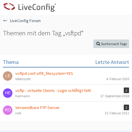
LiveConfig Forum
Themen mit dem Tag „vsftpd“
Suche nach Tags
Thema
Letzte Antwort
vsftpd.conf utf8_filesystem=YES
lebenszeit
4. Februar 2020
vsftp - virtuelle Clients - Login schlÃ¤gt fehl
2
hermann
17. September 2018
Verwendbare FTP-Server
2
root
15. Februar 2011