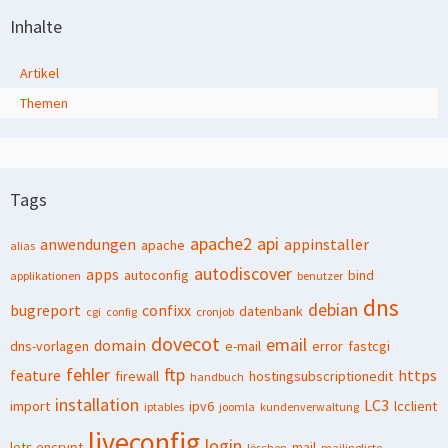
Inhalte
Artikel
Themen
Tags
apache2
api
anwendungen
appinstaller
apache
alias
autodiscover
apps
autoconfig
bind
applikationen
benutzer
dns
debian
bugreport
confixx
datenbank
cgi
config
cronjob
dovecot
email
domain
dns-vorlagen
e-mail
error
fastcgi
fehler
ftp
feature
https
firewall
hostingsubscriptionedit
handbuch
installation
LC3
import
ipv6
lcclient
iptables
joomla
kundenverwaltung
liveconfig
login
lets encrypt
mail
löschen
mailingliste