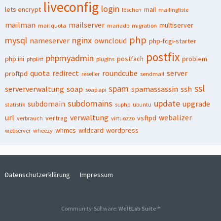
liveconfig
login
lets encrypt
mail
löschen
mailingliste
mailman
mailserver
multiserver
mail quota
mariadb
migration
php
mysql
nginx
nameserver
owncloud
php-fcgi-starter
postfix
phpmyadmin
php.ini
postfach
problem
phplist
plugins
quota
redirect
roundcube
server
proftpd
reseller
sendmail
ssl
spam
serververwaltung
soap
spamassassin
ssh
soap api
subdomains
update
subdomain
upgrade
statistik
suphp
ubuntu
url
verwaltung
webalizer
vertrag
vsftpd
verbrauch
virtuozzo
whmcs
wildcard
wordpress
webserver
wheezy
Datenschutzerklärung
Impressum
Community-Software:
WoltLab Suite™