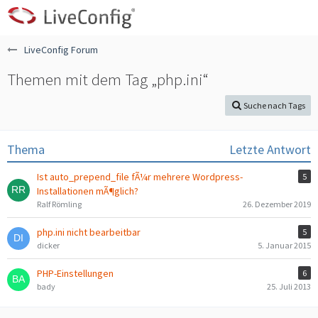
LiveConfig Forum
Themen mit dem Tag „php.ini“
Suche nach Tags
Thema
Letzte Antwort
Ist auto_prepend_file fÃ¼r mehrere Wordpress-
5
Installationen mÃ¶glich?
Ralf Römling
26. Dezember 2019
php.ini nicht bearbeitbar
5
dicker
5. Januar 2015
PHP-Einstellungen
6
bady
25. Juli 2013