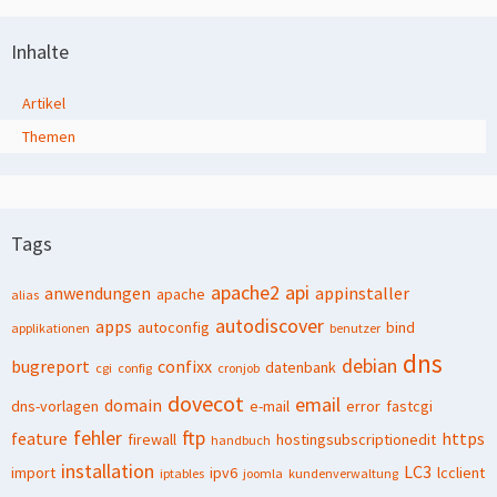
Inhalte
Artikel
Themen
Tags
apache2
api
anwendungen
appinstaller
apache
alias
autodiscover
apps
autoconfig
bind
applikationen
benutzer
dns
debian
bugreport
confixx
datenbank
cgi
config
cronjob
dovecot
email
domain
dns-vorlagen
e-mail
error
fastcgi
fehler
ftp
feature
https
firewall
hostingsubscriptionedit
handbuch
installation
LC3
import
ipv6
lcclient
iptables
joomla
kundenverwaltung