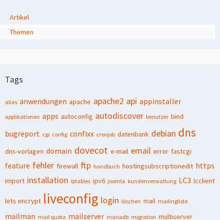
Artikel
Themen
Tags
apache2
api
anwendungen
appinstaller
apache
alias
autodiscover
apps
autoconfig
bind
applikationen
benutzer
dns
debian
bugreport
confixx
datenbank
cgi
config
cronjob
dovecot
email
domain
dns-vorlagen
e-mail
error
fastcgi
fehler
ftp
feature
https
firewall
hostingsubscriptionedit
handbuch
installation
LC3
import
ipv6
lcclient
iptables
joomla
kundenverwaltung
liveconfig
login
lets encrypt
mail
löschen
mailingliste
mailman
mailserver
multiserver
mail quota
mariadb
migration